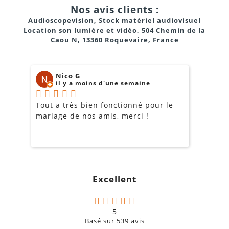
Nos avis clients :
Audioscopevision, Stock matériel audiovisuel
Location son lumière et vidéo, 504 Chemin de la
Caou N, 13360 Roquevaire, France
Nico G
il y a moins d'une semaine
Tout a très bien fonctionné pour le
J
mariage de nos amis, merci !
m
m
o
s
c
g
Excellent
a
5
Basé sur
539
avis