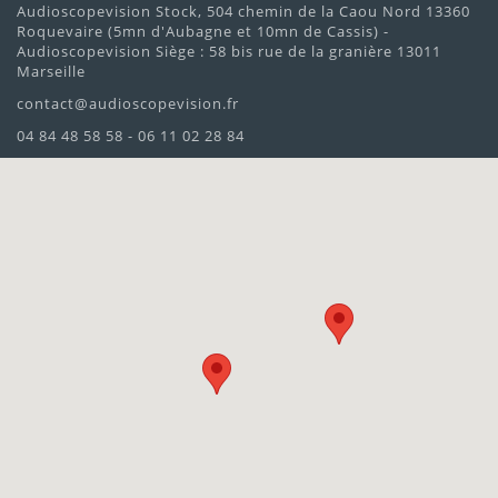
Audioscopevision Stock, 504 chemin de la Caou Nord 13360
Roquevaire (5mn d'Aubagne et 10mn de Cassis) -
Audioscopevision Siège : 58 bis rue de la granière 13011
Marseille
contact@audioscopevision.fr
04 84 48 58 58 - 06 11 02 28 84