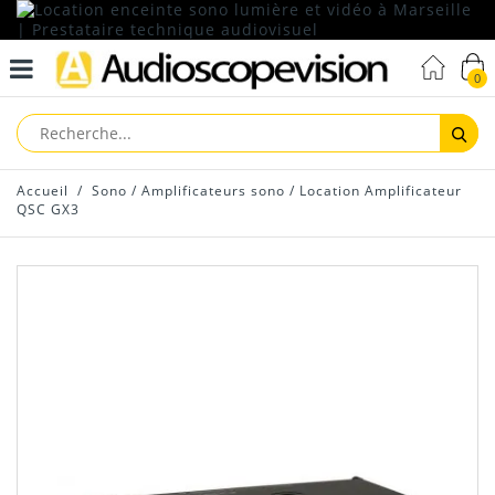
0
Reche
Accueil
/
Sono
/
Amplificateurs sono
/
Location Amplificateur
QSC GX3