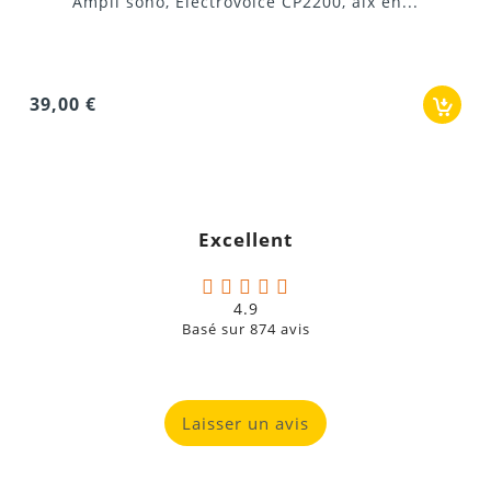
Ampli sono, Electrovoice CP2200, aix en...
39,00 €
Excellent
4.9
Basé sur
874
avis
Laisser un avis