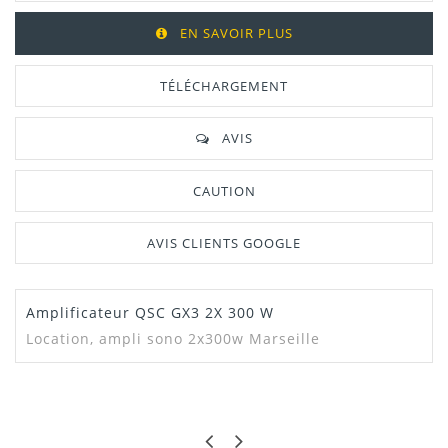
EN SAVOIR PLUS
TÉLÉCHARGEMENT
AVIS
CAUTION
AVIS CLIENTS GOOGLE
Amplificateur QSC GX3 2X 300 W
Manuel /
Télécharger Dans L'onglet
Notice
"Téléchargement"
Location, ampli sono 2x300w Marseille
Notice QSC GX3
ALEX
BONNE QUALITÉ
Manuel QSC GX3