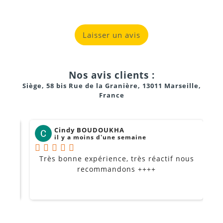
Laisser un avis
Nos avis clients :
Siège, 58 bis Rue de la Granière, 13011 Marseille,
France
Cindy BOUDOUKHA
il y a moins d'une semaine
Très bonne expérience, très réactif nous
P
Je
recommandons ++++