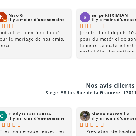
Nico G
serge KHRIMIAN
il y a moins d'une semaine
il y a moins d'une s
out a très bien fonctionné
Je suis client depuis 10
our le mariage de nos amis,
pour du matériel de son
erci !
lumière Le matériel est
parfait état, les options
multiples, et les prix so
raisonnables. Rajoutez 
conseils du pro , le serv
la gentillesse... pourquo
chercher ailleurs? Je
Nos avis clients 
recommande fortement !
Siège, 58 bis Rue de la Granière, 1301
Cindy BOUDOUKHA
Simon Barcaville
il y a moins d'une semaine
il y a moins d'une s
Très bonne expérience, très
Prestation de locatio