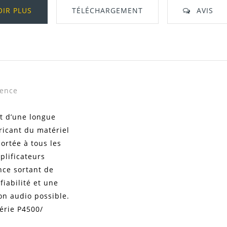
OIR PLUS
TÉLÉCHARGEMENT
AVIS
Télécharger Dans L'onglet "Téléchargeme
vence
it d’une longue
icant du matériel
portée à tous les
plificateurs
nce sortant de
fiabilité et une
ion audio possible.
série P4500/