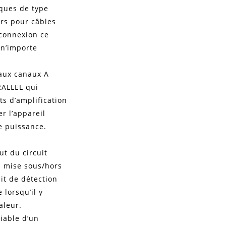
iques de type
urs pour câbles
 connexion ce
 n’importe
aux canaux A
RALLEL qui
ts d’amplification
r l’appareil
e puissance.
t du circuit
la mise sous/hors
uit de détection
lorsqu’il y
aleur.
riable d’un