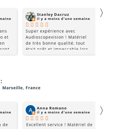
〉
Stanley Dacruz
nadji 
emaine
il y a moins d'une semaine
il y a
 ans
Super expérience avec
Super comm
o et
Audioscopevision ! Matériel
de qualité 
 en
de très bonne qualité, tout
 sont
était prêt et impeccable lors
nt très
de la récupération. Équipe
les
accueillante, disponible et
ice et
surtout très professionnelle.
i allez
La location s’est parfaitement
déroulée du début à la fin. Je
:
!!
recommande sans hésiter et
1 Marseille, France
je repasserai par eux pour
mes prochains événements !
〉
Anna Romano
Willi
emaine
il y a moins d'une semaine
il y a
n de
Excellent service ! Matériel de
Super acc