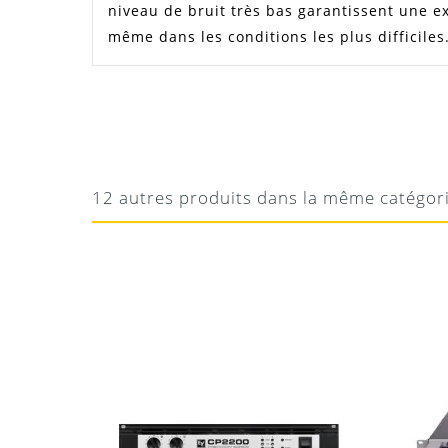
niveau de bruit très bas garantissent une exc
même dans les conditions les plus difficiles
Notice Yamaha P4500
FARID
TOUJOURS BON
Manuel Yamaha P4500
marche bien
12 autres produits dans la même catégor
Téléchargement