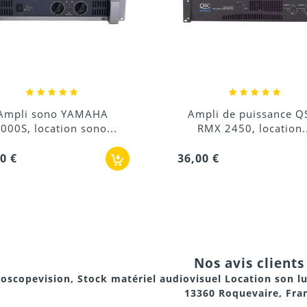
pli de puissance QSC-
Ampli sono QSC-RMX 
RMX 2450, location...
24,00 €
0 €
Nos avis clients 
oscopevision, Stock matériel audiovisuel Location son l
13360 Roquevaire, Fra