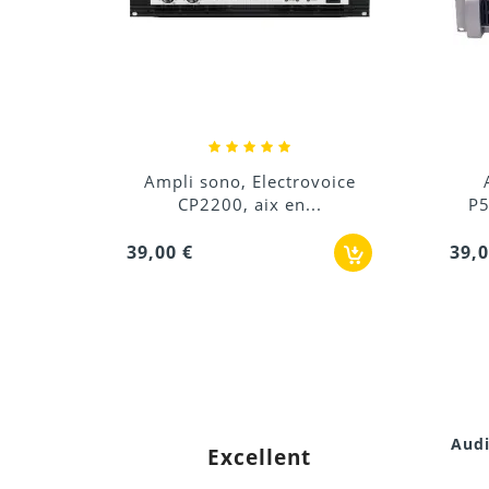
oice
Ampli sono YAMAHA
Am
.
P5000S, location sono...
39,00 €
36,0
Audi
Excellent