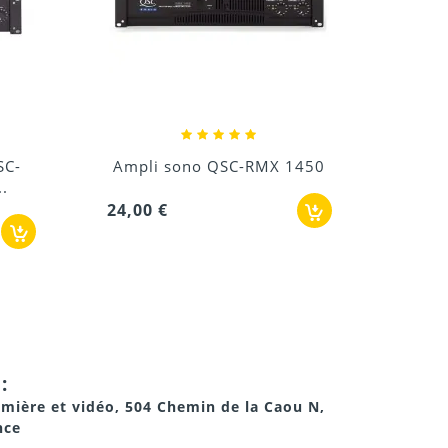
24,00
1450
Location Amplificateur QSC
PL-230
45,00 €
:
umière et vidéo, 504 Chemin de la Caou N,
nce