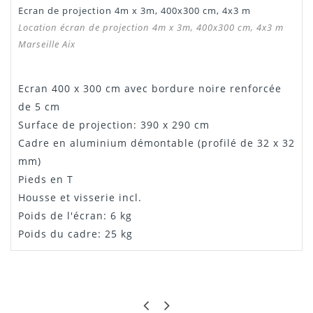
Ecran de projection 4m x 3m, 400x300 cm, 4x3 m
Manuel /
Télécharger Dans L'onglet
Location écran de projection 4m x 3m, 400x300 cm, 4x3 m
Notice
"Téléchargement"
Marseille Aix
Ecran 400 x 300 cm avec bordure noire renforcée
de 5 cm
Surface de projection: 390 x 290 cm
Cadre en aluminium démontable (profilé de 32 x 32
mm)
Pieds en T
Housse et visserie incl.
Poids de l'écran: 6 kg
Poids du cadre: 25 kg
Manuel de montage
JIJI
ULTRA SIMPLE !