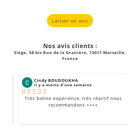
Laisser un avis
Nos avis clients :
Siège, 58 bis Rue de la Granière, 13011 Marseille,
France
Cindy BOUDOUKHA
il y a moins d'une semaine
Très bonne expérience, très réactif nous
P
Je
recommandons ++++