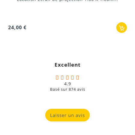
360,00 €
Housse de transport
Visserie complète pour montage et démontage
5. Quel est le poids de l’écran et du cadre ?
Écran : 6 kg
Cadre : 25 kg
Excellent
6. Où peut-on louer cet écran ?
Location disponible à Marseille, Aix-en-Provence et
4.9
environs.
Basé sur
874
avis
7. À quels usages cet écran est-il adapté ?
Projections vidéo ou films en intérieur et extérieur
Laisser un avis
Présentations professionnelles
Événements, conférences et soirées