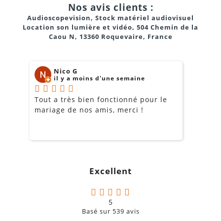
Nos avis clients :
8. Est-il facile à monter et démonter ?
Audioscopevision, Stock matériel audiovisuel
Location son lumière et vidéo, 504 Chemin de la
Oui, l’écran est conçu pour un montage rapide et
Caou N, 13360 Roquevaire, France
simple grâce à son cadre démontable et sa visserie
incluse.
Nico G
il y a moins d'une semaine
Tout a très bien fonctionné pour le
J
mariage de nos amis, merci !
m
m
o
s
c
g
Excellent
a
5
Basé sur
539
avis