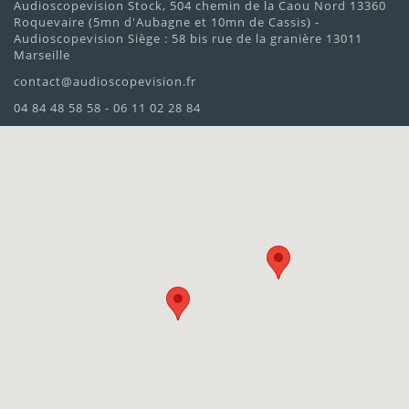
Audioscopevision Stock, 504 chemin de la Caou Nord 13360
Roquevaire (5mn d'Aubagne et 10mn de Cassis) -
Audioscopevision Siège : 58 bis rue de la granière 13011
Marseille
contact@audioscopevision.fr
04 84 48 58 58 - 06 11 02 28 84