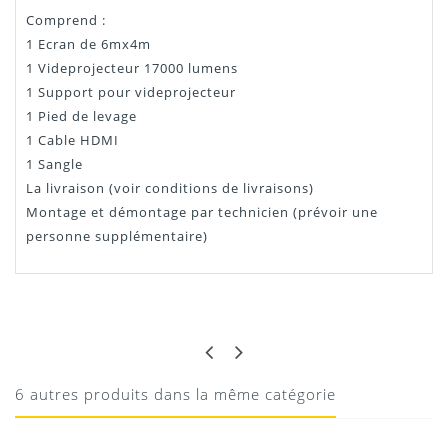
Comprend :
1 Ecran de 6mx4m
1 Videprojecteur 17000 lumens
1 Support pour videprojecteur
1 Pied de levage
1 Cable HDMI
1 Sangle
La livraison (voir conditions de livraisons)
Montage et démontage par technicien (prévoir une
personne supplémentaire)
MARC G
DU PRO !!
Excellente soirée de 200 personnes, projection très
6 autres produits dans la même catégorie
réussie !!
1. Qu’est-ce que le Pack Cinéma propose ?
25/01/2017