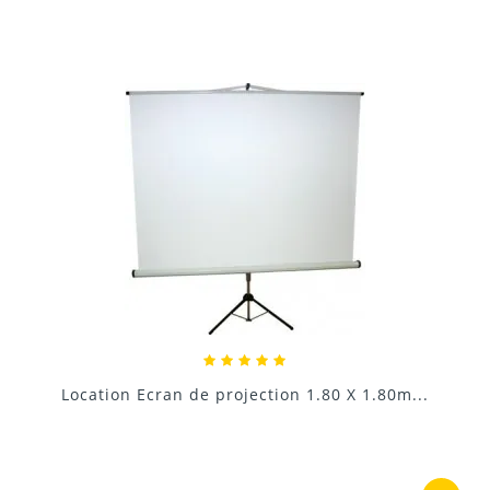
Une solution complète pour transformer n’importe
quel lieu en salle de projection intérieure ou en plein
air avec du matériel professionnel.
Donnez votre avis !
2. Quels sont les équipements inclus dans le pack ?
1 écran géant 6m x 4m
1 vidéoprojecteur 17 000 lumens
1 support pour vidéoprojecteur
1 pied de levage pour ajuster hauteur et angle
Location Ecran de projection 4m x 3m
1 câble HDMI
1 sangle de sécurité
Livraison (conditions à confirmer)
120,00 €
Montage et démontage par un technicien (prévoir une
personne supplémentaire pour aider)