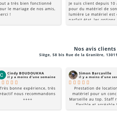
out a très bien fonctionné
Je suis client depuis 10
our le mariage de nos amis,
pour du matériel de son
erci !
lumière Le matériel est
parfait état, les options
multiples, et les prix so
raisonnables. Rajoutez 
conseils du pro , le serv
la gentillesse... pourquo
chercher ailleurs? Je
ersonnalisé et planifier la livraison ou le retrait de l’é
Nos avis clients 
recommande fortement !
Siège, 58 bis Rue de la Granière, 1301
Cindy BOUDOUKHA
Simon Barcaville
il y a moins d'une semaine
il y a moins d'une s
Très bonne expérience, très
Prestation de locatio
réactif nous recommandons
matériel pour un conc
++++
Marseille au top. Staff r
flexible et agréable !
recommande à 10