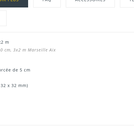
x2 m
Télécharger Dans L'onglet "Téléchargeme
0 cm, 3x2 m Marseille Aix
orcée de 5 cm
 32 x 32 mm)