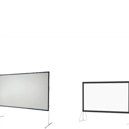
MARIE
INTUITIF
Bonne conception et facile
e
09/11/2021
?
ètres de haut (300 x 200 cm)
. La surface de projection rée
Donnez votre avis !
32 x 32 mm)