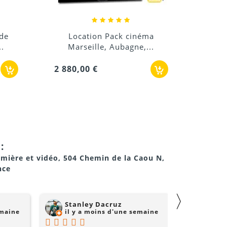
a
Location Ecran de projection
..
arrière 3m x 2m
144,00 €
:
ion.
umière et vidéo, 504 Chemin de la Caou N,
nce
〉
nsport simplifié.
Stanley Dacruz
nadji 
emaine
il y a moins d'une semaine
il y a