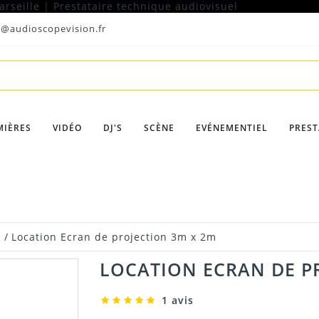
t@audioscopevision.fr
MIÈRES
VIDÉO
DJ'S
SCÈNE
EVÉNEMENTIEL
PREST
n
/
Location Ecran de projection 3m x 2m
LOCATION ECRAN DE P
1 avis