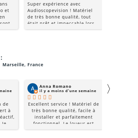
 ans
Super expérience avec
Super comm
o et
Audioscopevision ! Matériel
de qualité 
 en
de très bonne qualité, tout
 sont
était prêt et impeccable lors
nt très
de la récupération. Équipe
les
accueillante, disponible et
ice et
surtout très professionnelle.
i allez
La location s’est parfaitement
déroulée du début à la fin. Je
cran pour votre événement.
:
!!
recommande sans hésiter et
1 Marseille, France
je repasserai par eux pour
mes prochains événements !
〉
Anna Romano
Willi
emaine
il y a moins d'une semaine
il y a
n de
Excellent service ! Matériel de
Super acc
ert à
très bonne qualité, facile à
et super é
éactif,
installer et parfaitement
à un prix
 Je
fonctionnel. Le loueur est
recomm
0%
réactif, professionnel et de
bon conseil. Grâce à lui, notre