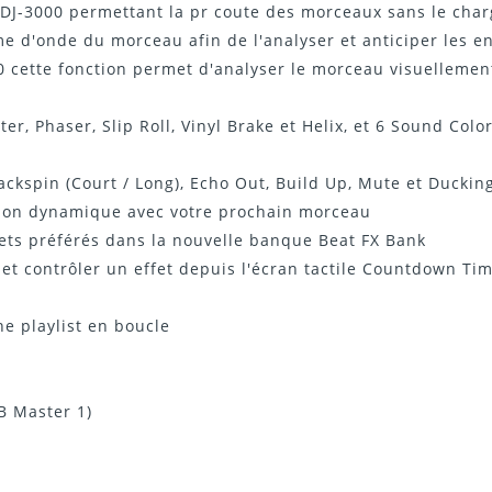
CDJ-3000 permettant la pr coute des morceaux sans le char
rme d'onde du morceau afin de l'analyser et anticiper les 
 cette fonction permet d'analyser le morceau visuellemen
lter, Phaser, Slip Roll, Vinyl Brake et Helix, et 6 Sound Col
 Backspin (Court / Long), Echo Out, Build Up, Mute et Duckin
tion dynamique avec votre prochain morceau
ffets préférés dans la nouvelle banque Beat FX Bank
et contrôler un effet depuis l'écran tactile Countdown Tim
e playlist en boucle
B Master 1)