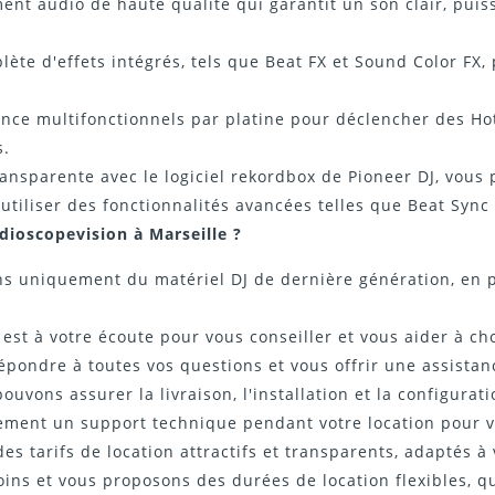
ent audio de haute qualité qui garantit un son clair, puiss
e d'effets intégrés, tels que Beat FX et Sound Color FX, po
ce multifonctionnels par platine pour déclencher des Hot 
s.
ansparente avec le logiciel rekordbox de Pioneer DJ, vous 
'utiliser des fonctionnalités avancées telles que Beat Sync
dioscopevision à Marseille ?
 uniquement du matériel DJ de dernière génération, en pa
st à votre écoute pour vous conseiller et vous aider à cho
ondre à toutes vos questions et vous offrir une assistan
uvons assurer la livraison, l'installation et la configurat
ement un support technique pendant votre location pour v
 tarifs de location attractifs et transparents, adaptés à
ns et vous proposons des durées de location flexibles, q