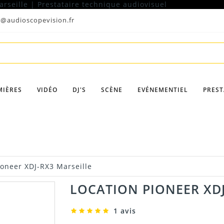
t@audioscopevision.fr
MIÈRES
VIDÉO
DJ'S
SCÈNE
EVÉNEMENTIEL
PREST
ioneer XDJ-RX3 Marseille
LOCATION PIONEER XDJ
1 avis