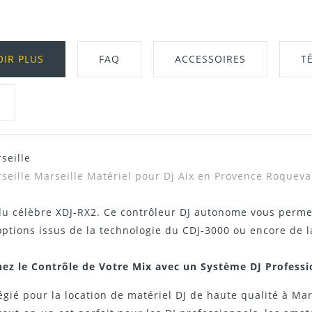
OIR PLUS
FAQ
ACCESSOIRES
T
seille
Télécharger Dans L'onglet "Téléchargeme
rseille Marseille Matériel pour Dj Aix en Provence Roquev
 du célèbre XDJ-RX2. Ce contrôleur DJ autonome vous perme
ptions issus de la technologie du CDJ-3000 ou encore de 
nez le Contrôle de Votre Mix avec un Système DJ Professi
égié pour la location de matériel DJ de haute qualité à Ma