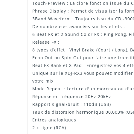
Touch-Preview : La clbre fonction issue du 
Phrase Display : Permet de visualiser la fo
3Band Waveform : Toujours issu du CDJ-3000
De nombreuses avancées sur les effets :
6 Beat FX et 2 Sound Color FX : Ping Pong, Fi
Release FX :
8 types d’effet : Vinyl Brake (Court / Long),
Echo Out ou Spin Out pour faire une transi
Beat FX Bank et X-Pad : Enregistrez vos 4 e
Unique sur le XDJ-RX3 vous pouvez modifier 
votre mix
Mode Repeat : Lecture d'un morceau ou d'un
Réponse en fréquence 20Hz 20kHz
Rapport signal/bruit : 110dB (USB)
Taux de distorsion harmonique 00,003% (US
Entres analogiques
2 x Ligne (RCA)