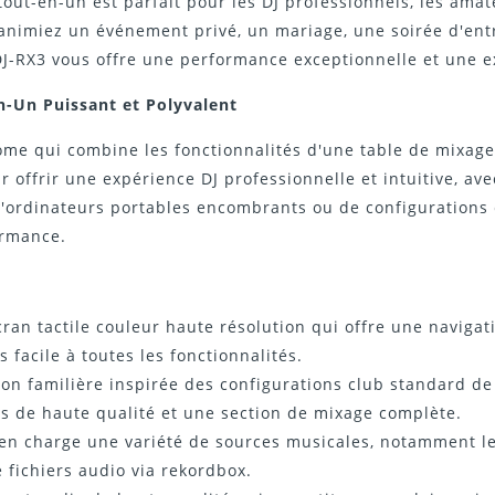
tout-en-un est parfait pour les DJ professionnels, les ama
animiez un événement privé, un mariage, une soirée d'entr
J-RX3 vous offre une performance exceptionnelle et une exp
n-Un Puissant et Polyvalent
me qui combine les fonctionnalités d'une table de mixage,
r offrir une expérience DJ professionnelle et intuitive, av
 d'ordinateurs portables encombrants ou de configurations
ormance.
an tactile couleur haute résolution qui offre une navigat
 facile à toutes les fonctionnalités.
on familière inspirée des configurations club standard de 
ts de haute qualité et une section de mixage complète.
n charge une variété de sources musicales, notamment les
 fichiers audio via rekordbox.