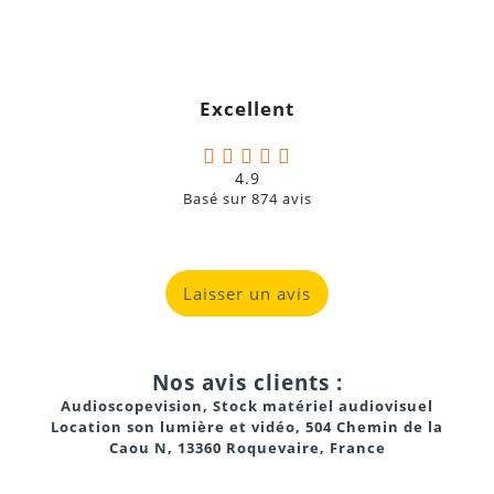
Needle Search
Excellent
4.9
Basé sur
874
avis
Laisser un avis
Jogs de 115 mm
Nos avis clients :
Audioscopevision, Stock matériel audiovisuel
Location son lumière et vidéo, 504 Chemin de la
Caou N, 13360 Roquevaire, France