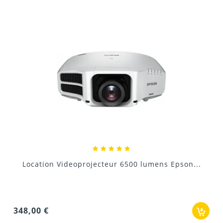
08/12/2021
Serato
Donnez votre avis !
Location Mur TV avec processeur
Serato ITCH
Serato DJ
Plug and Play
960,00 €