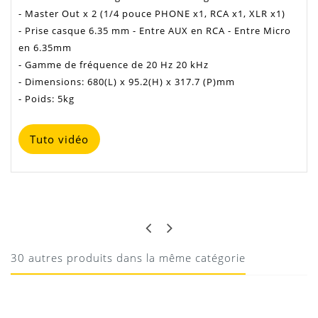
- Master Out x 2 (1/4 pouce PHONE x1, RCA x1, XLR x1)
- Prise casque 6.35 mm - Entre AUX en RCA - Entre Micro
en 6.35mm
- Gamme de fréquence de 20 Hz 20 kHz
- Dimensions: 680(L) x 95.2(H) x 317.7 (P)mm
- Poids: 5kg
Tuto vidéo
Manuel DDJS1
REMI
TRES BON COMPROMIS POUR AMATEUR
COMME PRO
Téléchargement
30 autres produits dans la même catégorie
Bonne ergonomie, beaucoup de possibilités créatives
les commandes sont claires espacées juste ce qu'il me
convient et agréables, On peut se lacher sur l'utilisation
les effets et toutes les possibilités de l'appareil.