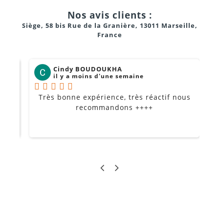
Nos avis clients :
Siège, 58 bis Rue de la Granière, 13011 Marseille,
France
Cindy BOUDOUKHA
il y a moins d'une semaine
680 mm de large
5 kg
Très bonne expérience, très réactif nous
P
Je
recommandons ++++
P-LOCK Fader Cap