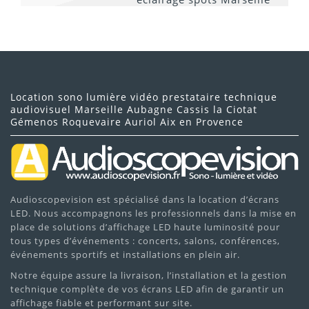
iPad/iPhone/iPod
Sélectionnez vos pistes, utilisez les effets, Hot Cues et
Sync pour mixer
Location sono lumière vidéo prestataire technique
audiovisuel Marseille Aubagne Cassis la Ciotat
Contactez
Audioscopevision
pour un
devis
Gémenos Roquevaire Auriol Aix en Provence
personnalisé
Location adaptée pour
professionnels et
particuliers
Audioscopevision est spécialisé dans la location d’écrans
Livraison et assistance technique possibles sur
LED. Nous accompagnons les professionnels dans la mise en
demande
place de solutions d’affichage LED haute luminosité pour
tous types d’événements : concerts, salons, conférences,
événements sportifs et installations en plein air.
Notre équipe assure la livraison, l’installation et la gestion
technique complète de vos écrans LED afin de garantir un
affichage fiable et performant sur site.