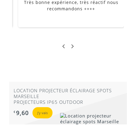
Très bonne expérience, très réactif nous
P
Je
recommandons ++++
LOCATION PROJECTEUR ÉCLAIRAGE SPOTS
MARSEILLE
PROJECTEURS IP65 OUTDOOR
9,60
€
J'y vais