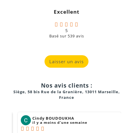
g
Excellent
a
5
Basé sur
539
avis
Laisser un avis
Nos avis clients :
Siège, 58 bis Rue de la Granière, 13011 Marseille,
France
Cindy BOUDOUKHA
il y a moins d'une semaine