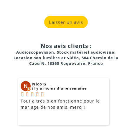
Laisser un avis
Nos avis clients :
Audioscopevision, Stock matériel audiovisuel
Location son lumière et vidéo, 504 Chemin de la
Caou N, 13360 Roquevaire, France
Nico G
il y a moins d'une semaine
Tout a très bien fonctionné pour le
J
mariage de nos amis, merci !
m
m
o
s
c