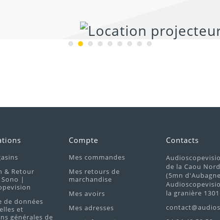
ations
Compte
Contacts
asins
Mes commandes
Audioscopevisi
de la Caou Nor
n & Retour
Mes retours de
(5mn d'Aubagne 
 Sono |
marchandise
Audioscopevisio
opevision
la granière 1301
Mes avoirs
e de données
contact@audios
Mes adresses
lles et
ns générales de