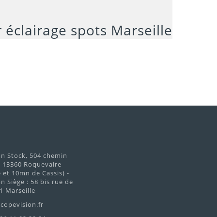
€
on Stock, 504 chemin
d 13360 Roquevaire
et 10mn de Cassis) -
n Siège : 58 bis rue de
1 Marseille
copevision.fr