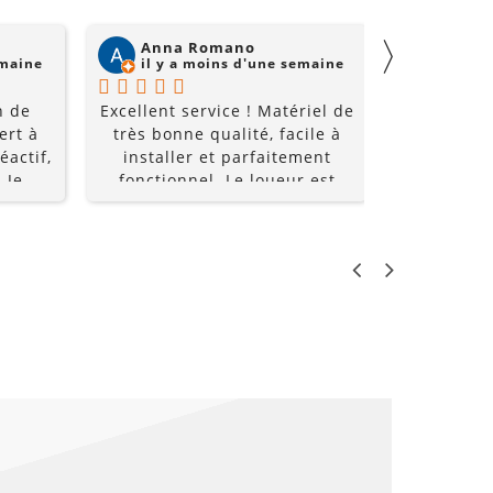
mes prochains événements !
〉
Anna Romano
Willi
emaine
il y a moins d'une semaine
il y a
n de
Excellent service ! Matériel de
Super acc
ert à
très bonne qualité, facile à
et super é
éactif,
installer et parfaitement
à un prix
 Je
fonctionnel. Le loueur est
recomm
0%
réactif, professionnel et de
bon conseil. Grâce à lui, notre
soirée a été une réussite. Je
recommande sans hésiter !
LO
PR