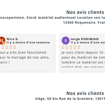
Nos avis clients 
oscopevision, Stock matériel audiovisuel Location son l
13360 Roquevaire, Fra
Nico G
serge KHRIMIAN
il y a moins d'une semaine
il y a moins d'une s
out a très bien fonctionné
Je suis client depuis 10
our le mariage de nos amis,
pour du matériel de son
erci !
lumière Le matériel est
parfait état, les options
multiples, et les prix so
raisonnables. Rajoutez 
conseils du pro , le serv
la gentillesse... pourquo
chercher ailleurs? Je
Nos avis clients 
recommande fortement !
Siège, 58 bis Rue de la Granière, 1301