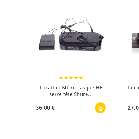
ue HF
Location Emetteur récepteur
.
sans fil HF...
In
27,00 €
30,