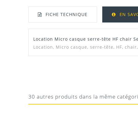
FICHE TECHNIQUE
EN SAV
Location Micro casque serre-tête HF chair 
Manuel / Notice
Location, Micro casque, serre-tête, HF, chai
GABRIEL
EXCELLENT
Le Top
30 autres produits dans la même catégor