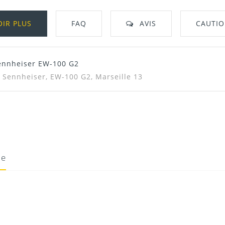
OIR PLUS
FAQ
AVIS
CAUTI
Sennheiser EW-100 G2
Télécharger Dans L'onglet "Téléchargeme
r, Sennheiser, EW-100 G2, Marseille 13
ie
19/05/2020
Donnez votre avis !