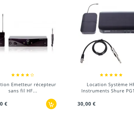
Location Système HF
Location Micro HF Ch
struments Shure PG14E
Sennheiser (sans...
00 €
28,50 €