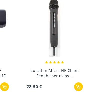
Loc
45,0
ant
Location Micro sans fil HF
Chant Sennheiser
45,00 €