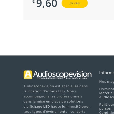
9,60
€
J'y vais
Inform
Nos mag
Audioscopevision est spécialisé dans
Livraiso
la location d’écrans LED. Nous
Matériel
accompagnons les professionnels
Audiosc
dans la mise en place de solutions
Politiqu
d’affichage LED haute luminosité pour
personne
tous types d’événements : concerts,
Conditio