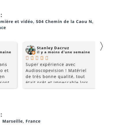
:
umière et vidéo, 504 Chemin de la Caou N,
nce
〉
Stanley Dacruz
nadji 
emaine
il y a moins d'une semaine
il y a
 ans
Super expérience avec
Super comm
o et
Audioscopevision ! Matériel
de qualité 
 en
de très bonne qualité, tout
 sont
était prêt et impeccable lors
nt très
de la récupération. Équipe
les
accueillante, disponible et
ice et
surtout très professionnelle.
i allez
La location s’est parfaitement
déroulée du début à la fin. Je
:
!!
recommande sans hésiter et
1 Marseille, France
je repasserai par eux pour