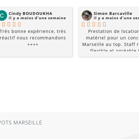
Cindy BOUDOUKHA
Simon Barcaville
il y a moins d'une semaine
il y a moins d'une s
Très bonne expérience, très
Prestation de locatio
réactif nous recommandons
matériel pour un conc
++++
Marseille au top. Staff r
flexible et agréable !
recommande à 10
POTS MARSEILLE