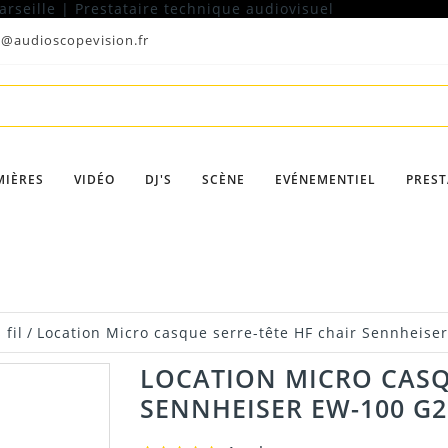
t@audioscopevision.fr
MIÈRES
VIDÉO
DJ'S
SCÈNE
EVÉNEMENTIEL
PREST
 fil
/
Location Micro casque serre-tête HF chair Sennheise
LOCATION MICRO CASQ
SENNHEISER EW-100 G2