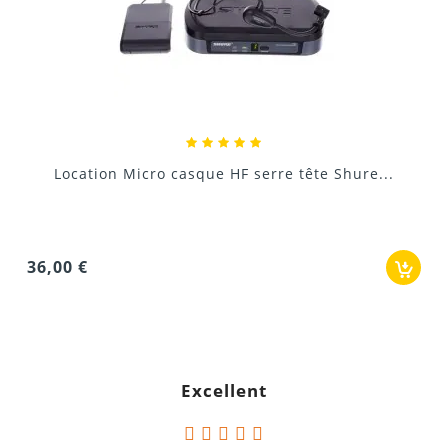
bande UHF 518–550 MHz
Location Emetteur récepteur sans fil HF..
e...
27,00 €
Les prises de son pour
caméras
Les interviews et reportages
Les tournages en extérieur
Toute situation nécessitant un micro discret et sans fil
Excellent