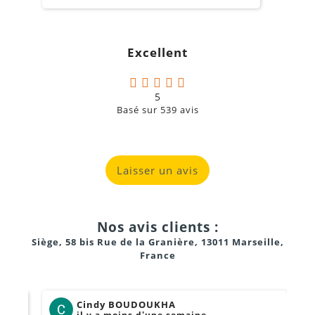
s
c
g
Excellent
a
5
Basé sur
539
avis
Laisser un avis
Nos avis clients :
Siège, 58 bis Rue de la Granière, 13011 Marseille,
France
Cindy BOUDOUKHA
il y a moins d'une semaine