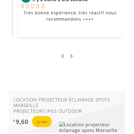
Très bonne expérience, très réactif nous
P
Je
recommandons ++++
LOCATION PROJECTEUR ÉCLAIRAGE SPOTS
MARSEILLE
PROJECTEURS IP65 OUTDOOR
9,60
€
J'y vais