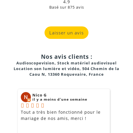
4.9
Basé sur
875
avis
plug-and-play
Laisser un avis
Nos avis clients :
bande UHF permet une transmission stable sur
plusieurs dizaines de mètres
Audioscopevision, Stock matériel audiovisuel
Location son lumière et vidéo, 504 Chemin de la
Caou N, 13360 Roquevaire, France
Nico G
il y a moins d'une semaine
plusieurs
systèmes UHF sans interférences
Tout a très bien fonctionné pour le
J
mariage de nos amis, merci !
m
m
o