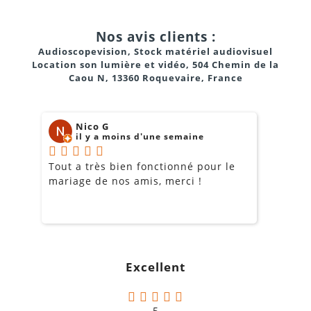
Nos avis clients :
Audioscopevision, Stock matériel audiovisuel
Location son lumière et vidéo, 504 Chemin de la
Caou N, 13360 Roquevaire, France
Nico G
il y a moins d'une semaine
Tout a très bien fonctionné pour le
J
mariage de nos amis, merci !
m
m
o
s
c
g
Excellent
a
5