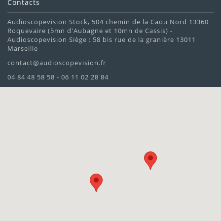
Contacts
Audioscopevision Stock, 504 chemin de la Caou Nord 13360
Roquevaire (5mn d'Aubagne et 10mn de Cassis) -
Audioscopevision Siège : 58 bis rue de la granière 13011
Marseille
contact@audioscopevision.fr
04 84 48 58 58 - 06 11 02 28 84