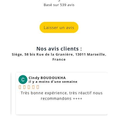
Basé sur
539
avis
Laisser un avis
Nos avis clients :
Siège, 58 bis Rue de la Granière, 13011 Marseille,
France
Cindy BOUDOUKHA
il y a moins d'une semaine
Très bonne expérience, très réactif nous
P
Je
recommandons ++++