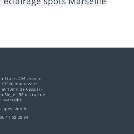
on Stock, 504 chemin
d 13360 Roquevaire
et 10mn de Cassis) -
n Siège : 58 bis rue de
1 Marseille
copevision.fr
 06 11 02 28 84