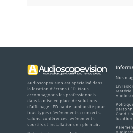
Inform
Nos mag
Audioscopevision est spécialisé dans
Livraiso
la location d’écrans LED. Nous
Matériel
accompagnons les professionnels
Audiosc
dans la mise en place de solutions
Politiqu
d’affichage LED haute luminosité pour
personne
tous types d’événements : concerts,
Conditio
salons, conférences, événements
location
sportifs et installations en plein air.
Paiement
Audiosco