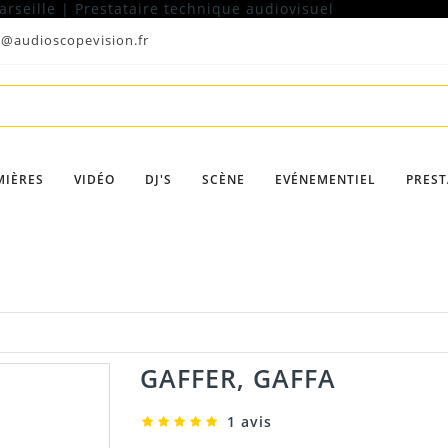
t@audioscopevision.fr
MIÈRES
VIDÉO
DJ'S
SCÈNE
EVÉNEMENTIEL
PREST
GAFFER, GAFFA
1 avis