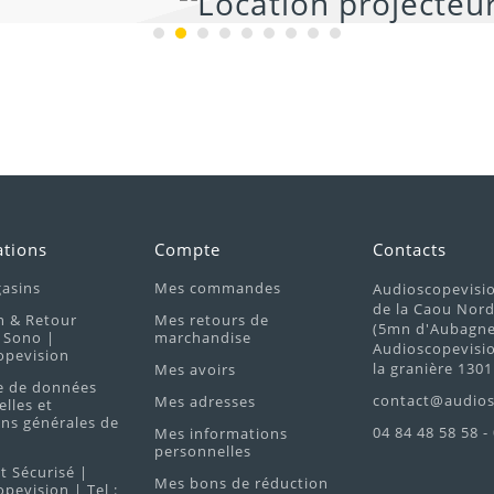
ations
Compte
Contacts
asins
Mes commandes
Audioscopevisi
de la Caou Nor
n & Retour
Mes retours de
(5mn d'Aubagne 
 Sono |
marchandise
Audioscopevisio
opevision
la granière 1301
Mes avoirs
e de données
contact@audios
Mes adresses
lles et
ns générales de
04 84 48 58 58 -
Mes informations
personnelles
 Sécurisé |
Mes bons de réduction
pevision | Tel :