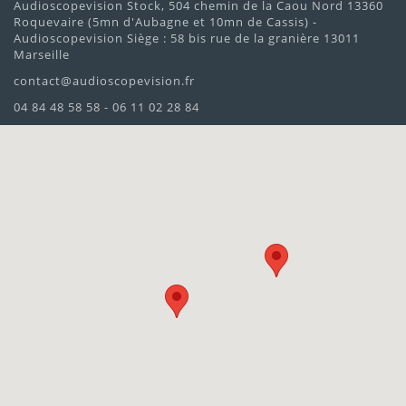
Audioscopevision Stock, 504 chemin de la Caou Nord 13360
Roquevaire (5mn d'Aubagne et 10mn de Cassis) -
Audioscopevision Siège : 58 bis rue de la granière 13011
Marseille
contact@audioscopevision.fr
04 84 48 58 58 - 06 11 02 28 84