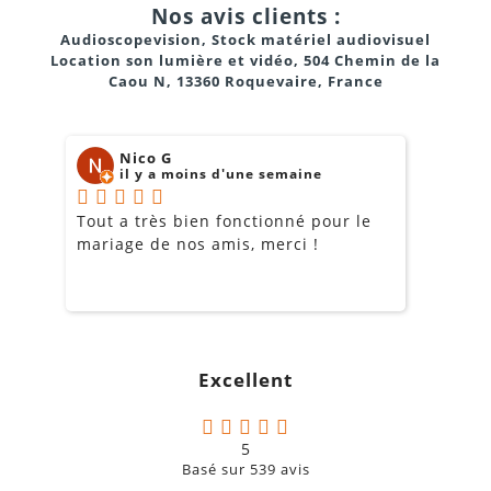
Nos avis clients :
Audioscopevision, Stock matériel audiovisuel
Location son lumière et vidéo, 504 Chemin de la
Caou N, 13360 Roquevaire, France
Nico G
il y a moins d'une semaine
Tout a très bien fonctionné pour le
J
mariage de nos amis, merci !
m
m
o
s
c
g
Excellent
a
5
Basé sur
539
avis