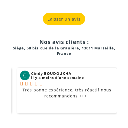
Laisser un avis
Nos avis clients :
Siège, 58 bis Rue de la Granière, 13011 Marseille,
France
Cindy BOUDOUKHA
il y a moins d'une semaine
Très bonne expérience, très réactif nous
P
Je
recommandons ++++