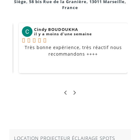
Siège, 58 bis Rue de la Granière, 13011 Marseille,
France
Cindy BOUDOUKHA
il y a moins d'une semaine
Très bonne expérience, très réactif nous
P
Je
recommandons ++++
LOCATION PROJECTEUR ÉCLAIRAGE SPOTS