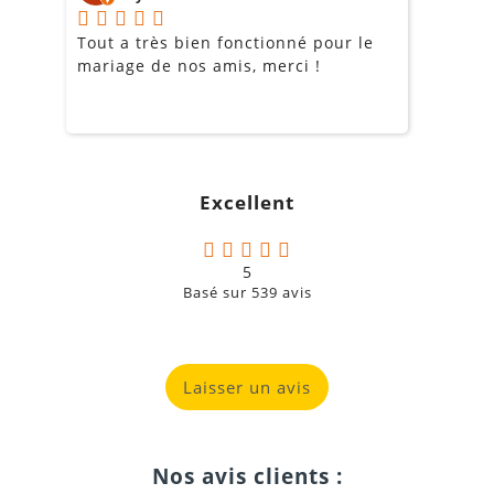
Tout a très bien fonctionné pour le
J
mariage de nos amis, merci !
m
m
o
s
c
g
Excellent
a
5
Basé sur
539
avis
Laisser un avis
Nos avis clients :