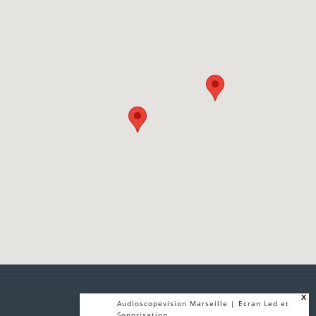
x
Audioscopevision Marseille | Ecran Led et
Sonorisation