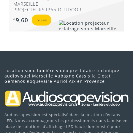
MARSEILLE
PROJECTEURS IP65 OUTDOOR
9,60
€
J'y vais
Location sono lumière vidéo prestataire technique
audiovisuel Marseille Aubagne Cassis la Ciotat
Gémenos Roquevaire Auriol Aix en Provence
Audioscopevision est spécialisé dans la location d’écrans
LED. Nous accompagnons les professionnels dans la mise en
place de solutions d’affichage LED haute luminosité pour
tous types d’événements : concerts, salons, conférences,