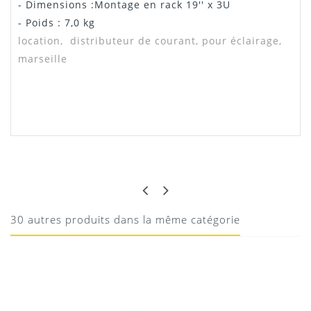
- Dimensions :Montage en rack 19'' x 3U
- Poids : 7,0 kg
location, distributeur de courant, pour éclairage,
marseille
Notice SHOWTEC PSA 161
GUILLAUME
FIABLE
Manuel SHOWTEC PSA 161
indispensable
Téléchargement
30 autres produits dans la même catégorie
19/05/2020
Donnez votre avis !