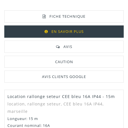
FICHE TECHNIQUE
EN SAVOIR PLUS
AVIS
CAUTION
AVIS CLIENTS GOOGLE
Location rallonge seteur CEE bleu 16A IP44 - 15m
Manuel /
Télécharger Dans L'onglet
Notice
"Téléchargement"
location, rallonge seteur, CEE bleu 16A IP44,
marseille
Dispo
1
Longueur: 15 m
Courant nominal: 16A