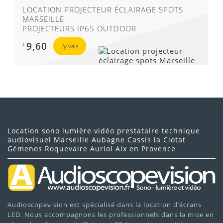
LOCATION PROJECTEUR ÉCLAIRAGE SPOTS
MARSEILLE
PROJECTEURS IP65 OUTDOOR
9,60
€
J'y vais
Location sono lumière vidéo prestataire technique
audiovisuel Marseille Aubagne Cassis la Ciotat
Gémenos Roquevaire Auriol Aix en Provence
Audioscopevision est spécialisé dans la location d’écrans
LED. Nous accompagnons les professionnels dans la mise en