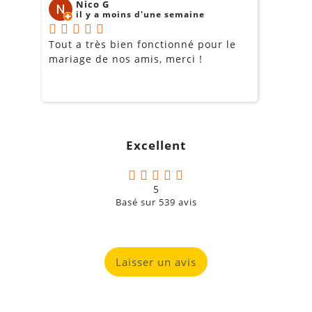
Nico G
il y a moins d'une semaine
Tout a très bien fonctionné pour le
J
mariage de nos amis, merci !
m
m
o
s
c
g
Excellent
a
5
Basé sur
539
avis
Laisser un avis