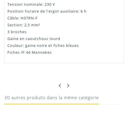
Tension nominale: 230 V
Position horaire de l'ergot auxiliaire: 6 h
Câble: H07RN-F
Section: 2,5 mm²
3 broches
Gaine en caoutchouc lourd
Couleur: gaine noire et fiches bleues
Fiches IP 44 Mennekes
SACHA
TOP
Top
30 autres produits dans la même catégorie
10/08/2020
Donnez votre avis !