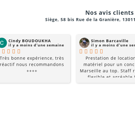
la gentillesse... pourquo
chercher ailleurs? Je
Nos avis clients 
 de 36 mm
recommande fortement !
Siège, 58 bis Rue de la Granière, 1301
Cindy BOUDOUKHA
Simon Barcaville
il y a moins d'une semaine
il y a moins d'une s
Très bonne expérience, très
Prestation de locatio
réactif nous recommandons
matériel pour un conc
++++
Marseille au top. Staff r
flexible et agréable !
recommande à 10