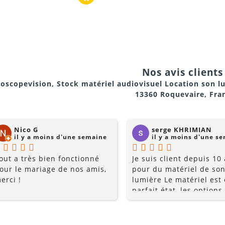
 complet vers un autre caisson si besoin.
le entre
100 Hz
et
160 Hz
pour s'adapter parfaitement à la 
Nos avis clients 
oscopevision, Stock matériel audiovisuel Location son l
 pour s'assurer que les basses du caisson sont en parfaite
13360 Roquevaire, Fra
.
Nico G
serge KHRIMIAN
il y a moins d'une semaine
il y a moins d'une s
out a très bien fonctionné
Je suis client depuis 10
ière pour un déplacement sans effort.
our le mariage de nos amis,
pour du matériel de son
erci !
lumière Le matériel est
parfait état, les options
multiples, et les prix so
 est léger pour un caisson de 15 pouces de cette puissance
raisonnables. Rajoutez 
conseils du pro , le serv