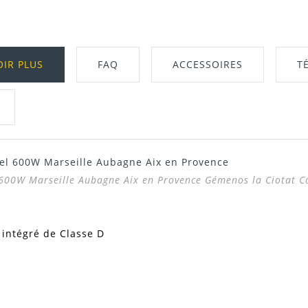
OIR PLUS
FAQ
ACCESSOIRES
T
roel 600W Marseille Aubagne Aix en Provence
Télécharger Dans L'onglet "Téléchargeme
l 600W Marseille Aubagne Aix en Provence
Gémenos la Ciotat Ca
intégré de Classe D