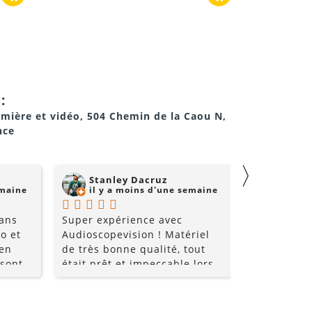
taille de vos enceintes satellites.
:
umière et vidéo, 504 Chemin de la Caou N,
 synchronisation avec vos enceintes, évitant
nce
〉
Stanley Dacruz
nadji 
emaine
il y a moins d'une semaine
il y a
 ans
Super expérience avec
Super comm
o et
Audioscopevision ! Matériel
de qualité 
 en
de très bonne qualité, tout
 sont
était prêt et impeccable lors
nt très
de la récupération. Équipe
.
les
accueillante, disponible et
ice et
surtout très professionnelle.