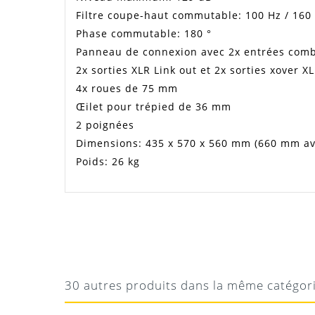
Filtre coupe-haut commutable: 100 Hz / 160
Phase commutable: 180 °
Panneau de connexion avec 2x entrées comb
2x sorties XLR Link out et 2x sorties xover X
4x roues de 75 mm
Œilet pour trépied de 36 mm
2 poignées
Dimensions: 435 x 570 x 560 mm (660 mm av
Poids: 26 kg
Manuel Proel S15A
JULIEN
TRÈS BON PETIT CAISSON
Téléchargement
Sonne très bien pour sa petite taille
30 autres produits dans la même catégor