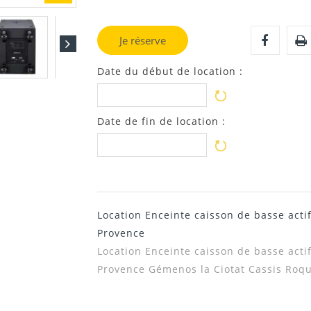
Je réserve
Date du début de location :
Date de fin de location :
Location Enceinte caisson de basse acti
Provence
Location Enceinte caisson de basse acti
Provence
Gémenos la Ciotat Cassis Roqu