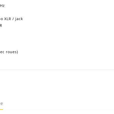
 Hz
o XLR / jack
LR
ec roues)
ie
11/09/2022