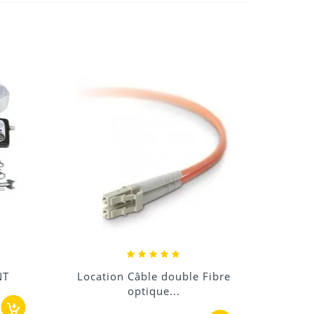
NT
Location Câble double Fibre
Locat
optique...