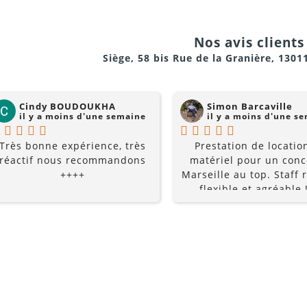
conseils du pro , le serv
la gentillesse... pourquo
chercher ailleurs? Je
Nos avis clients 
recommande fortement !
Siège, 58 bis Rue de la Granière, 1301
Cindy BOUDOUKHA
Simon Barcaville
il y a moins d'une semaine
il y a moins d'une s
Très bonne expérience, très
Prestation de locatio
réactif nous recommandons
matériel pour un conc
++++
Marseille au top. Staff r
flexible et agréable !
recommande à 10