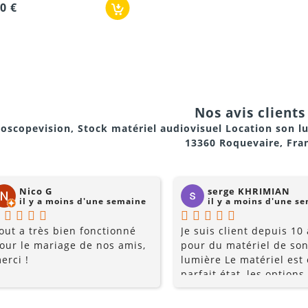
0 €
Nos avis clients 
oscopevision, Stock matériel audiovisuel Location son l
13360 Roquevaire, Fra
Nico G
serge KHRIMIAN
il y a moins d'une semaine
il y a moins d'une s
out a très bien fonctionné
Je suis client depuis 10
our le mariage de nos amis,
pour du matériel de son
erci !
lumière Le matériel est
parfait état, les options
multiples, et les prix so
raisonnables. Rajoutez 