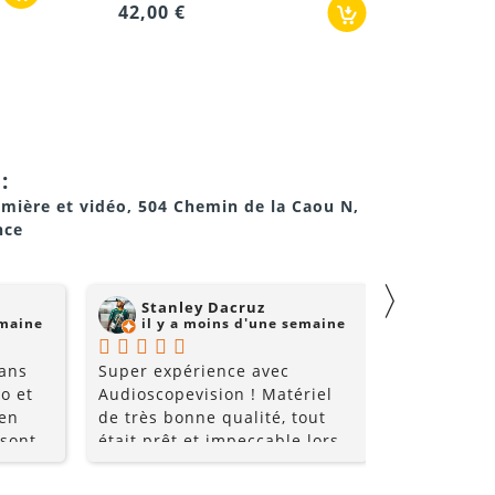
42,00 €
168,0
:
umière et vidéo, 504 Chemin de la Caou N,
nce
〉
Stanley Dacruz
nadji 
emaine
il y a moins d'une semaine
il y a
 ans
Super expérience avec
Super comm
o et
Audioscopevision ! Matériel
de qualité 
 en
de très bonne qualité, tout
 sont
était prêt et impeccable lors
nt très
de la récupération. Équipe
les
accueillante, disponible et