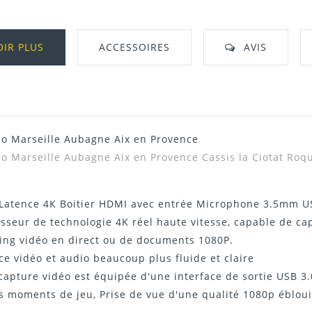
OIR PLUS
ACCESSOIRES
AVIS
déo Marseille Aubagne Aix en Provence
Télécharger Dans L'onglet "Téléchargeme
éo Marseille Aubagne Aix en Provence
Cassis la Ciotat Ro
e Latence 4K Boitier HDMI avec entrée Microphone 3.5mm U
sseur de technologie 4K réel haute vitesse, capable de ca
ming vidéo en direct ou de documents 1080P.
e vidéo et audio beaucoup plus fluide et claire
capture vidéo est équipée d'une interface de sortie USB 3.
rs moments de jeu, Prise de vue d'une qualité 1080p ébloui