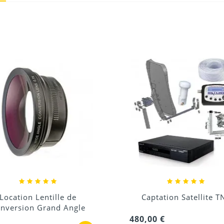
her et il démarre
ez les câbles de la bonne
30/11/2021
Donnez votre avis !
Location Lentille de
Captation Satellite T
nversion Grand Angle
480,00 €