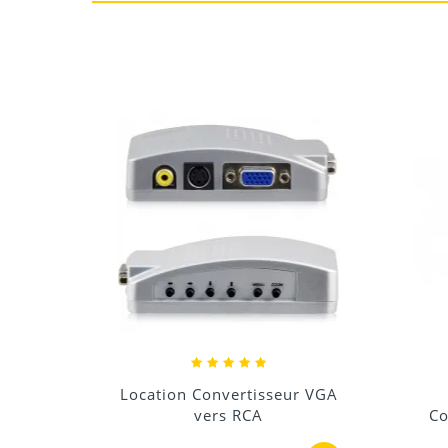
Installation très facile, il suffit de le branc
automatiquement, une fois que vous connect
façon (il suffit de suivre les instructions)
r RCA
Location Convertisseur VGA
vers RCA
Co