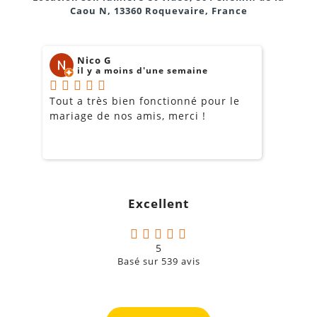
Caou N, 13360 Roquevaire, France
Nico G
il y a moins d'une semaine
Tout a très bien fonctionné pour le
J
mariage de nos amis, merci !
m
m
o
s
c
g
Excellent
a
5
Basé sur
539
avis