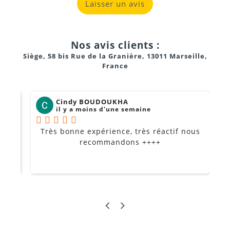
Laisser un avis
Nos avis clients :
Siège, 58 bis Rue de la Granière, 13011 Marseille,
France
Cindy BOUDOUKHA
il y a moins d'une semaine
Très bonne expérience, très réactif nous
P
Je
recommandons ++++