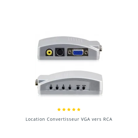
Donnez votre avis !
Locati
ocation Convertisseur VGA vers RCA
15,00 €