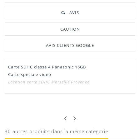
AVIS
CAUTION
AVIS CLIENTS GOOGLE
Carte SDHC classe 4 Panasonic 16GB
Manuel /
Télécharger Dans L'onglet
Carte spéciale vidéo
Notice
"Télécharger"
Location carte SDHC Marseille Provence
SDHC Panasonic
GABRIEL
NICKEL
Téléchargement
Nickel
30 autres produits dans la même catégorie
10/08/2020