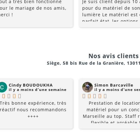
out a très bien fonctionné
Je suis client depuis 10
our le mariage de nos amis,
pour du matériel de son
erci !
lumière Le matériel est
parfait état, les options
multiples, et les prix so
raisonnables. Rajoutez 
conseils du pro , le serv
la gentillesse... pourquo
chercher ailleurs? Je
Nos avis clients 
recommande fortement !
Siège, 58 bis Rue de la Granière, 1301
Cindy BOUDOUKHA
Simon Barcaville
il y a moins d'une semaine
il y a moins d'une s
Très bonne expérience, très
Prestation de locatio
réactif nous recommandons
matériel pour un conc
++++
Marseille au top. Staff r
flexible et agréable !
recommande à 10