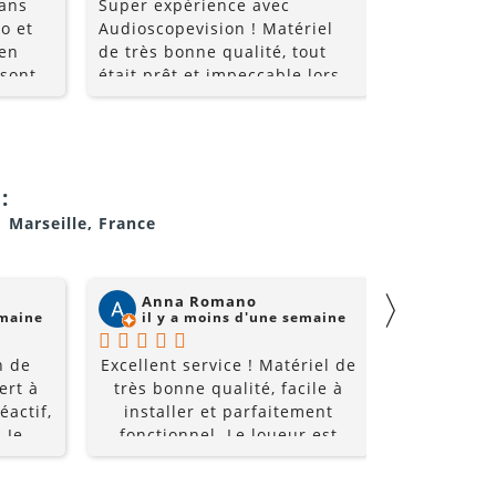
 ans
Super expérience avec
Super comm
o et
Audioscopevision ! Matériel
de qualité 
 en
de très bonne qualité, tout
 sont
était prêt et impeccable lors
nt très
de la récupération. Équipe
les
accueillante, disponible et
ice et
surtout très professionnelle.
i allez
La location s’est parfaitement
déroulée du début à la fin. Je
:
!!
recommande sans hésiter et
1 Marseille, France
je repasserai par eux pour
mes prochains événements !
〉
Anna Romano
Willi
emaine
il y a moins d'une semaine
il y a
n de
Excellent service ! Matériel de
Super acc
ert à
très bonne qualité, facile à
et super é
éactif,
installer et parfaitement
à un prix
 Je
fonctionnel. Le loueur est
recomm
0%
réactif, professionnel et de
bon conseil. Grâce à lui, notre