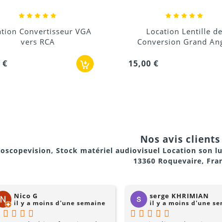
Location Lentille de
Captation Satellite T
nversion Grand Angle
480,00 €
0 €
Nos avis clients 
oscopevision, Stock matériel audiovisuel Location son l
13360 Roquevaire, Fra
Nico G
serge KHRIMIAN
il y a moins d'une semaine
il y a moins d'une s