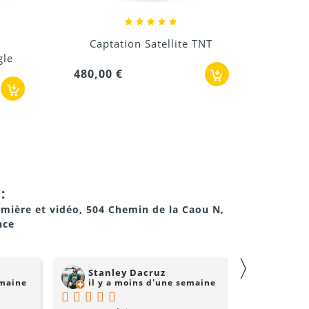
NT
Location Câble double Fibre
optique...
42,00 €
:
umière et vidéo, 504 Chemin de la Caou N,
nce
〉
Stanley Dacruz
nadji 
emaine
il y a moins d'une semaine
il y a