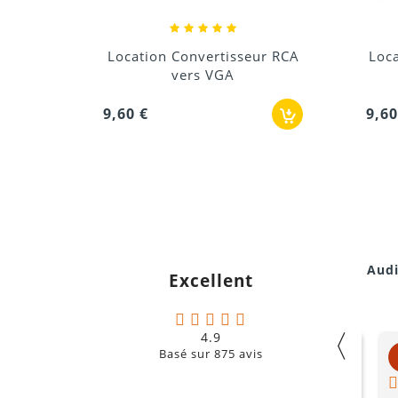
ur RCA
Location Convertisseur VGA
vers RCA
Co
9,60 €
15,0
Audi
Excellent
〈
4.9
Liam
Basé sur
875
avis
oucoin
il y a moins d'une semaine
ns d'une semaine