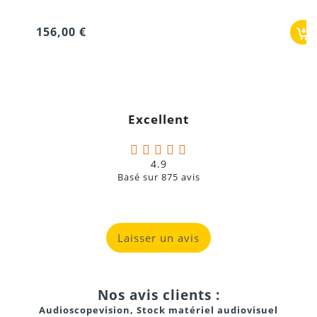
156,00 €
4. Comment se fait l’enregistrement ?
Excellent
5. L’écran permet-il de visualiser correctement les
images ?
4.9
Basé sur
875
avis
Laisser un avis
6. Le son est-il pris en compte ?
Nos avis clients :
Audioscopevision, Stock matériel audiovisuel