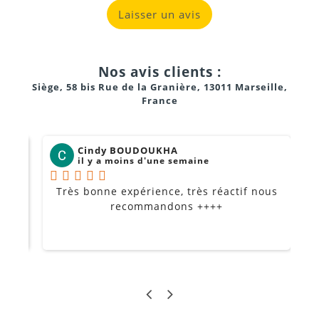
Laisser un avis
Films indépendants et courts métrages
Spots publicitaires
Nos avis clients :
Captation professionnelle pour diffusion ou montage
Siège, 58 bis Rue de la Granière, 13011 Marseille,
ultérieur
France
Cindy BOUDOUKHA
il y a moins d'une semaine
Très bonne expérience, très réactif nous
P
Je
recommandons ++++