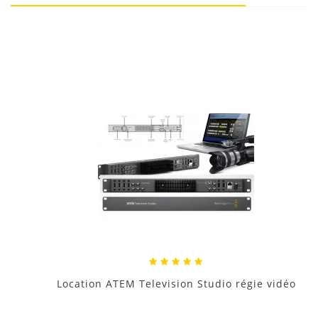
1. Qu’est-ce que le Blackmagic Video Assist 4K ?
Donnez votre avis !
2. Quels formats vidéo sont pris en charge ?
SD : 525i NTSC, 625i PAL
HD : 720p, 1080i/p jusqu’à 60 fps
Ultra HD : 2160p jusqu’à 30 fps
Les fichiers sont enregistrés en ProRes ou DNxHD 10
bits 4:2:2, compatibles avec la majorité des logiciels de
montage.
3. Quels types de caméras sont compatibles ?
Location ATEM Television Studio régie vidéo