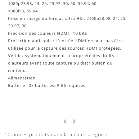
1080p23.98, 24, 25, 29.97, 30, 50, 59.94, 60
1080i50, 59.94
Prise en charge du format Ultra HD : 2160p23.98, 24, 25,
29.97, 30
Précision des couleurs HDMI : 10 bits
Protection anticopie : L'entrée HDMI ne peut pas être
utilisée pour la capture des sources HDMI protégées.
Vérifiez systématiquement la propriété des droits
d’auteurs avant toute capture ou distribution du
contenu.
Alimentation
Batterie : 2x batteriesLP-E6 requises
Manuel video assist
FABIEN G
SUPER PRODUIT
Téléchargement
Maniabilité et qualité ! l'enregistrement au top !
10 autres produits dans la même catégorie
30/12/2017