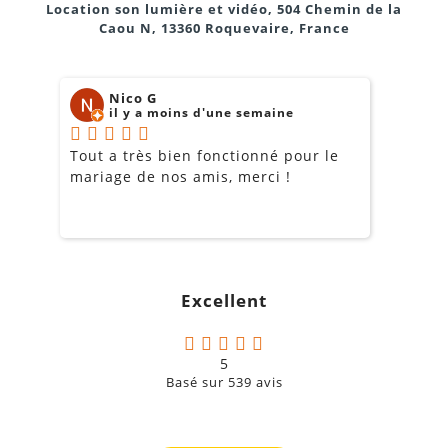
Location son lumière et vidéo, 504 Chemin de la
Caou N, 13360 Roquevaire, France
7. Peut-on contrôler l’enregistreur à distance ?
Nico G
il y a moins d'une semaine
8. Quelle est l’alimentation nécessaire ?
Tout a très bien fonctionné pour le
J
mariage de nos amis, merci !
m
m
o
s
c
g
9. Où peut-on louer ce matériel ?
Excellent
a
5
Basé sur
539
avis
10. Pour quel type de tournage est-il recommandé ?
Mariages et événements