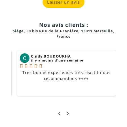
Laisser un avis
Nos avis clients :
Siège, 58 bis Rue de la Granière, 13011 Marseille,
France
Cindy BOUDOUKHA
il y a moins d'une semaine
Très bonne expérience, très réactif nous
P
Je
recommandons ++++