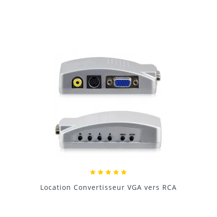
Donnez votre avis !
Locati
ocation Convertisseur VGA vers RCA
15,00 €