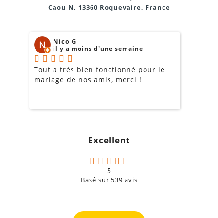
Caou N, 13360 Roquevaire, France
Nico G
il y a moins d'une semaine
Tout a très bien fonctionné pour le
J
mariage de nos amis, merci !
m
m
o
s
c
g
Excellent
a
5
Basé sur
539
avis