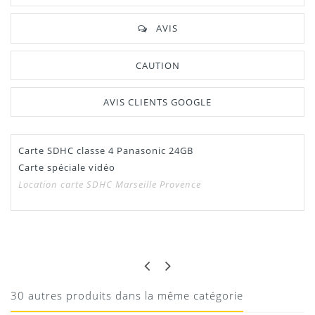
AVIS
CAUTION
AVIS CLIENTS GOOGLE
Carte SDHC classe 4 Panasonic 24GB
Manuel /
Télécharger Dans L'onglet
Carte spéciale vidéo
Notice
"Télécharger"
Location carte SDHC Marseille Provence
SDHC Panasonic
JULIEN
NICKEL
Téléchargement
Nickel
30 autres produits dans la même catégorie
10/08/2020