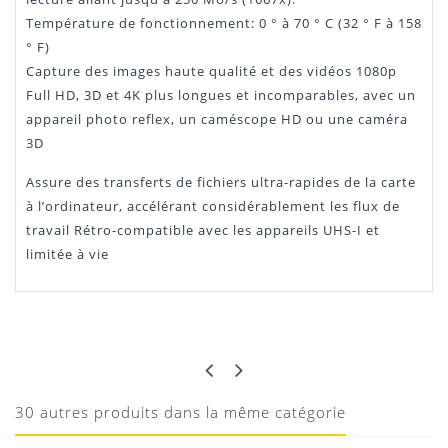
Température de fonctionnement: 0 ° à 70 ° C (32 ° F à 158
° F)
Capture des images haute qualité et des vidéos 1080p
Full HD, 3D et 4K plus longues et incomparables, avec un
appareil photo reflex, un caméscope HD ou une caméra
3D
Assure des transferts de fichiers ultra-rapides de la carte
à l’ordinateur, accélérant considérablement les flux de
travail Rétro-compatible avec les appareils UHS-I et
limitée à vie
FRED
RAPIDE, PERFORMANCE ANNONCÉE
JUSTE !
30 autres produits dans la même catégorie
Carte 256GB testé, les résultats sont les suivants :
Writing speed: 108 MByte/s