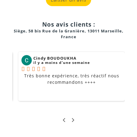
Nos avis clients :
Siège, 58 bis Rue de la Granière, 13011 Marseille,
France
Cindy BOUDOUKHA
il y a moins d'une semaine
Très bonne expérience, très réactif nous
P
Je
recommandons ++++