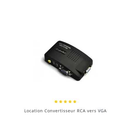
Reading speed: 251 MByte/s
27/01/2021
Donnez votre avis !
Location Convertisseur VGA vers RCA
9,60 €