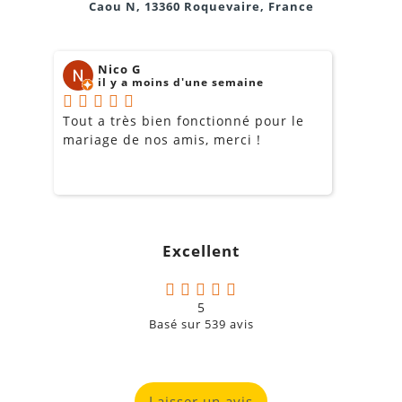
Caou N, 13360 Roquevaire, France
Nico G
il y a moins d'une semaine
Tout a très bien fonctionné pour le
J
mariage de nos amis, merci !
m
m
o
s
c
g
Excellent
a
5
Basé sur
539
avis
Laisser un avis