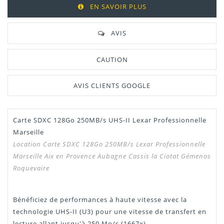
EN SAVOIR PLUS
AVIS
CAUTION
AVIS CLIENTS GOOGLE
Carte SDXC 128Go 250MB/s UHS-II Lexar Professionnelle
Marseille
Location Carte SDXC 128Go 250MB/s Lexar Professionnelle
Marseille Aix en Provence Aubagne Cassis la Ciotat Gémenos
Roquevaire
Bénéficiez de performances à haute vitesse avec la
technologie UHS-II (U3) pour une vitesse de transfert en
lecture allant jusqu'à 250 Mo/s (1667x).