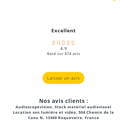
Les congrès, foires et présentations de produits en
extérieur.
La traduction simultanée lors de conférences
Excellent
internationales à Monaco, Nice ou Cannes.
L'assistance aux personnes malentendantes.
4.9
Basé sur
874
avis
Laisser un avis
Nos avis clients :
Audioscopevision, Stock matériel audiovisuel
Location son lumière et vidéo, 504 Chemin de la
Caou N, 13360 Roquevaire, France