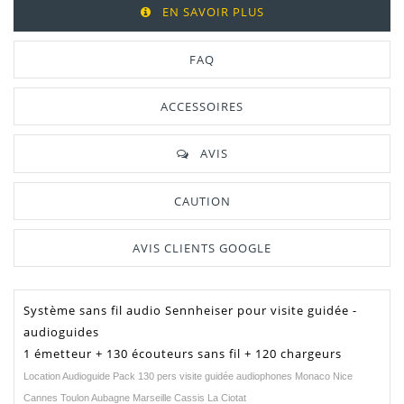
EN SAVOIR PLUS
FAQ
ACCESSOIRES
AVIS
CAUTION
AVIS CLIENTS GOOGLE
Système sans fil audio Sennheiser pour visite guidée -
audioguides
1 émetteur + 130 écouteurs sans fil + 120 chargeurs
Location Audioguide Pack 130 pers visite guidée audiophones Monaco Nice
Cannes Toulon Aubagne Marseille Cassis La Ciotat