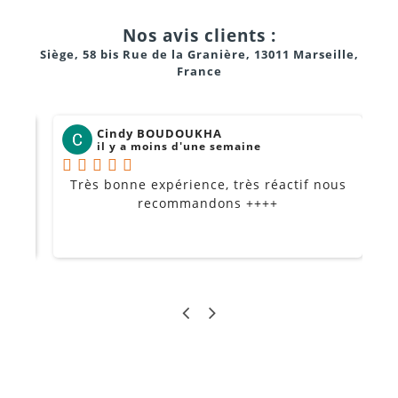
Nos avis clients :
Siège, 58 bis Rue de la Granière, 13011 Marseille,
France
Cindy BOUDOUKHA
il y a moins d'une semaine
Très bonne expérience, très réactif nous
P
Je
recommandons ++++