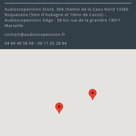
Audioscopevision Stock, 504 chemin de la Caou Nord 13360
Roquevaire (5mn d'Aubagne et 10mn de Cassis) -
Audioscopevision Siège : 58 bis rue de la granière 13011
Marseille
contact@audioscopevision.fr
04 84 48 58 58 - 06 11 02 28 84