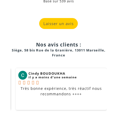
commutables
Basé sur
539
avis
Laisser un avis
Matériel Sennheiser professionnel, régulièrement
vérifié et entretenu
Conseils personnalisés pour configurer et utiliser le
Nos avis clients :
système
Siège, 58 bis Rue de la Granière, 13011 Marseille,
France
Options de location flexibles selon vos besoins
Service de proximité à Marseille, Aubagne, Cassis et La
Cindy BOUDOUKHA
Ciotat
il y a moins d'une semaine
Très bonne expérience, très réactif nous
P
Je
recommandons ++++
Vérifier la disponibilité du système