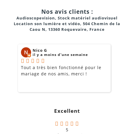
Visites guidées de musées et galeries
Nos avis clients :
Foires et salons professionnels
Audioscopevision, Stock matériel audiovisuel
Location son lumière et vidéo, 504 Chemin de la
Groupes d’études et excursions scolaires
Caou N, 13360 Roquevaire, France
Présentation de produits ou services
Assistance aux personnes malentendantes
Nico G
il y a moins d'une semaine
Tout a très bien fonctionné pour le
J
mariage de nos amis, merci !
m
Transmission audio claire et stable pour un grand
m
groupe (jusqu’à 40 participants)
o
s
Récepteurs faciles à utiliser et légers pour les
c
participants
g
Excellent
a
Autonomie longue durée grâce aux chargeurs fournis
Réduction des interférences grâce aux canaux
5