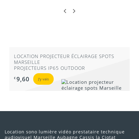
Obtenir un devis personnalisé
Organiser le retrait ou la livraison sur site
LOCATION PROJECTEUR ÉCLAIRAGE SPOTS
MARSEILLE
PROJECTEURS IP65 OUTDOOR
9,60
€
J'y vais
Location sono lumière vidéo prestataire technique
audiovisuel Marseille Aubagne Cassis la Ciotat