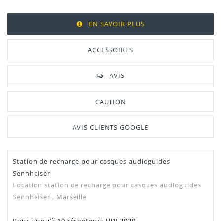
EN SAVOIR PLUS
ACCESSOIRES
AVIS
CAUTION
AVIS CLIENTS GOOGLE
Station de recharge pour casques audioguides
Sennheiser
Location station de recharge pour casques audioguides
Sennheiser , Marseille
Pour jusqu’à 10 récepteurs HDE2020