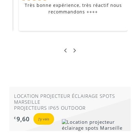
Très bonne expérience, très réactif nous
P
Je
recommandons ++++
LOCATION PROJECTEUR ÉCLAIRAGE SPOTS
MARSEILLE
PROJECTEURS IP65 OUTDOOR
9,60
€
J'y vais