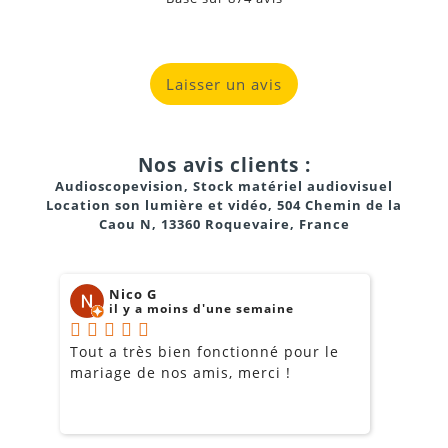
Laisser un avis
Nos avis clients :
Audioscopevision, Stock matériel audiovisuel
Location son lumière et vidéo, 504 Chemin de la
Caou N, 13360 Roquevaire, France
Nico G
il y a moins d'une semaine
Tout a très bien fonctionné pour le
J
mariage de nos amis, merci !
m
m
o
s