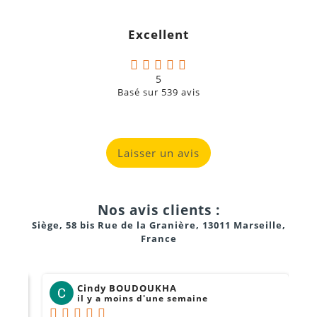
c
g
Excellent
a
5
Basé sur
539
avis
Laisser un avis
Nos avis clients :
Siège, 58 bis Rue de la Granière, 13011 Marseille,
France
Cindy BOUDOUKHA
il y a moins d'une semaine