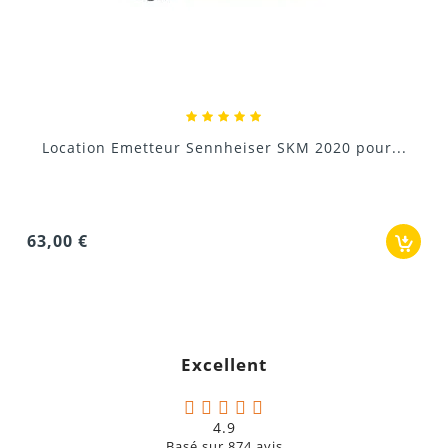
Location Casque pour visite guidée
..
15,00 €
Excellent
4.9
Basé sur
874
avis