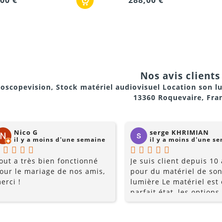
,00 €
387,00 €
sites historiques
 un système portable de sonorisation
Nos avis clients 
oscopevision, Stock matériel audiovisuel Location son l
r groupes
13360 Roquevaire, Fra
Nico G
serge KHRIMIAN
il y a moins d'une semaine
il y a moins d'une s
 sans fil Sennheiser reconnu pour sa qualité audio
out a très bien fonctionné
Je suis client depuis 10
s micros pour des groupes plus importants
our le mariage de nos amis,
pour du matériel de son
erci !
lumière Le matériel est
et simple pour tout type de guide
parfait état, les options
multiples, et les prix so
 et assistance si nécessaire
raisonnables. Rajoutez 