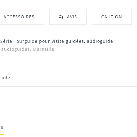
ACCESSOIRES
AVIS
CAUTION
- Série Tourguide pour visite guidées, audioguide
, audioguides, Marseille
 pile
e micro, sa fiabilité est
ie
14/01/2017