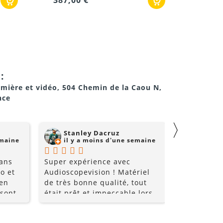
480,00 €
:
umière et vidéo, 504 Chemin de la Caou N,
nce
〉
Stanley Dacruz
nadji 
emaine
il y a moins d'une semaine
il y a
 ans
Super expérience avec
Super comm
o et
Audioscopevision ! Matériel
de qualité 
 en
de très bonne qualité, tout
 sont
était prêt et impeccable lors
nt très
de la récupération. Équipe
les
accueillante, disponible et