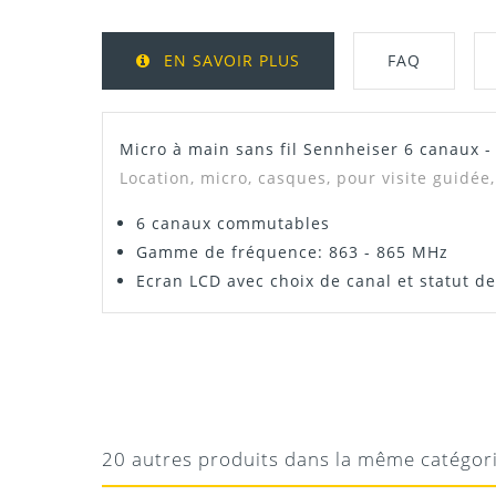
EN SAVOIR PLUS
FAQ
Micro à main sans fil Sennheiser 6 canaux 
Location, micro, casques, pour visite guidée
6 canaux commutables
Gamme de fréquence: 863 - 865 MHz
Ecran LCD avec choix de canal et statut de
LAURENCE
EXCELLENT
En tant que guide je loue systématiquement c
20 autres produits dans la même catégor
son premier critère, à recommander !