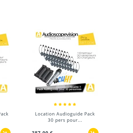
es et événements nécessitant une
Locat
45,0
Pack
Location Audioguide Pack
40 pers pour...