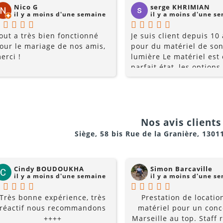
Nico G
serge KHRIMIAN
il y a moins d'une semaine
il y a moins d'une s
out a très bien fonctionné
Je suis client depuis 10
our le mariage de nos amis,
pour du matériel de son
erci !
lumière Le matériel est
parfait état, les options
multiples, et les prix so
raisonnables. Rajoutez 
conseils du pro , le serv
la gentillesse... pourquo
z)
chercher ailleurs? Je
Nos avis clients 
recommande fortement !
Siège, 58 bis Rue de la Granière, 1301
t sans interférences)
Cindy BOUDOUKHA
Simon Barcaville
e, signal et volume
il y a moins d'une semaine
il y a moins d'une s
Très bonne expérience, très
Prestation de locatio
réactif nous recommandons
matériel pour un conc
++++
Marseille au top. Staff r