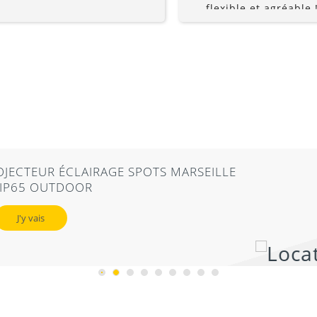
flexible et agréable !
recommande à 10
inue
POTS MARSEILLE
ts