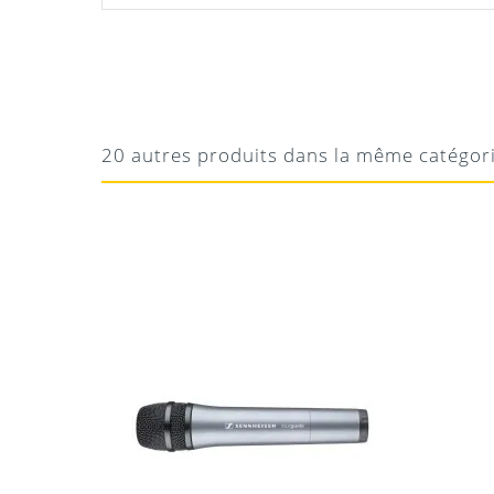
PASCAL
PARFAIT
Super matériel, loué pour une conférence en
20 autres produits dans la même catégor
système audio numérique sans fil Sennh
Visites guidées de musées et sites culture
Galeries d’art, foires et salons
Groupes d’études et groupes touristiques