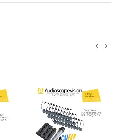
rochage, qualité irréprochable !!
14/01/2017