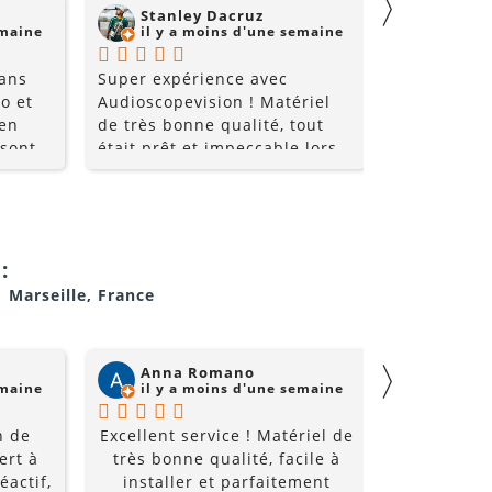
〉
Stanley Dacruz
nadji 
emaine
il y a moins d'une semaine
il y a
 ans
Super expérience avec
Super comm
o et
Audioscopevision ! Matériel
de qualité 
 en
de très bonne qualité, tout
 sont
était prêt et impeccable lors
nt très
de la récupération. Équipe
les
accueillante, disponible et
ice et
surtout très professionnelle.
i allez
La location s’est parfaitement
déroulée du début à la fin. Je
:
!!
recommande sans hésiter et
1 Marseille, France
je repasserai par eux pour
mes prochains événements !
〉
Anna Romano
Willi
emaine
il y a moins d'une semaine
il y a
n de
Excellent service ! Matériel de
Super acc
ert à
très bonne qualité, facile à
et super é
éactif,
installer et parfaitement
à un prix