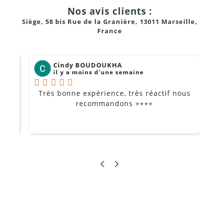
Bars, restaurants et salles de sport
Nos avis clients :
Utilisation en retour de scène (monitoring)
Siège, 58 bis Rue de la Granière, 13011 Marseille,
France
Cindy BOUDOUKHA
il y a moins d'une semaine
Très bonne expérience, très réactif nous
P
Je
recommandons ++++