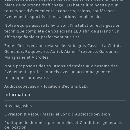
place de solutions d’affichage LED haute luminosité pour
tous types d’événements : concerts, salons, conférences,
événements sportifs et installations en plein air.
Notre équipe assure la livraison, l’installation et la gestion
Vérifier la disponibilité
technique complète de vos écrans LED afin de garantir un
affichage fiable et performant sur site.
Obtenir un devis personnalisé
Zone d’intervention : Marseille, Aubagne, Cassis, La Ciotat,
Organiser le retrait ou la livraison
Gémenos, Roquevaire, Auriol, Aix-en-Provence, Gardanne,
Marignane et Vitrolles.
Ajouter des accessoires (pieds, câblage, caisson de
Nous proposons des solutions adaptées aux besoins des
basse, micros, table de mixage)
événements professionnels avec un accompagnement
technique sur mesure.
Audioscopevision – location d’écrans LED.
Informations
Nos magasins
Livraison & Retour Matériel Sono | Audioscopevision
Politique de données personnelles et Conditions générales
de location