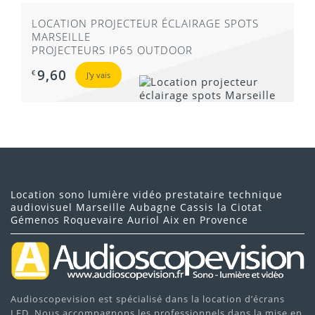
LOCATION PROJECTEUR ÉCLAIRAGE SPOTS
MARSEILLE
PROJECTEURS IP65 OUTDOOR
9,60
€
J'y vais
Matériel professionnel contrôlé et entretenu
Conseils personnalisés selon votre événement
Location sono lumière vidéo prestataire technique
Location flexible (journée, week-end ou longue durée)
audiovisuel Marseille Aubagne Cassis la Ciotat
Gémenos Roquevaire Auriol Aix en Provence
Tarifs compétitifs
Livraison et installation possibles
Service local à Marseille, Aubagne, Cassis et La Ciotat
Audioscopevision est spécialisé dans la location d’écrans
LED. Nous accompagnons les professionnels dans la mise en