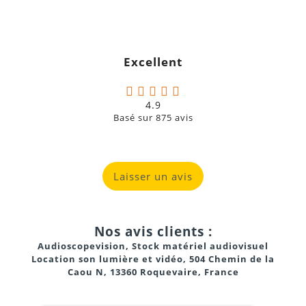
Pression sonore : 98 dB (128 dB SPL max)
Réponse en fréquence : 50 Hz – 20 kHz
Excellent
Fréquence de coupure : 2,7 kHz
Tweeter : 1,75"
4.9
Basé sur
875
avis
Woofer : 12" avec bobine 3"
Angle de dispersion : 100° x 50°
Laisser un avis
Connectique :
1 entrée ligne XLR
Nos avis clients :
1 sortie ligne XLR
Audioscopevision, Stock matériel audiovisuel
Points d’accrochage : 7 points filetés M8
Location son lumière et vidéo, 504 Chemin de la
Caou N, 13360 Roquevaire, France
Coffret : contreplaqué multicouche robuste