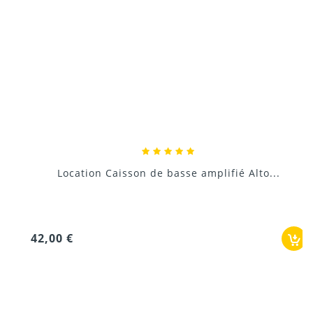
JACKY
TRÈS TRES BON
Je ne connaissais pas cette marque, en tout cas ça sonne
très bien ! Loue avec des sub c super
Puis très bon accueil
12/02/2015
ELLIE
BELLE QUALITÉ
Couplées avec 2 caisson solton, très bon son
Location Caisson de basse amplifié Alto...
04/01/2015
Haut-parleur : 30 cm (12")
Puissance : 500 W RMS
42,00 €
Donnez votre avis !
Amplification : ICEpower