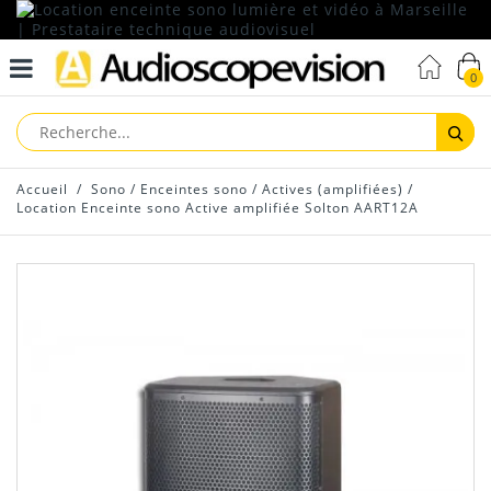
0
Reche
Accueil
/
Sono
/
Enceintes sono
/
Actives (amplifiées)
/
Location Enceinte sono Active amplifiée Solton AART12A