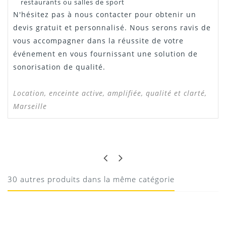
restaurants ou salles de sport
N'hésitez pas à nous contacter pour obtenir un
devis gratuit et personnalisé. Nous serons ravis de
vous accompagner dans la réussite de votre
événement en vous fournissant une solution de
sonorisation de qualité.
Location, enceinte active, amplifiée, qualité et clarté,
Marseille
Manuel AART12A
EDOUARD
BON ÉQUILIBRE
Téléchargement
Enceinte claire avec une très bonne définition à
30 autres produits dans la même catégorie
recommander
13/05/2015