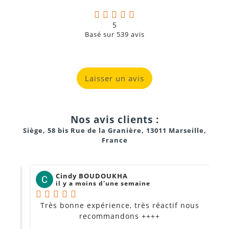
Chaque entrée possède son propre réglage de volume
situé à l'arrière de l'appareil.
5
Basé sur
539
avis
Laisser un avis
Nos avis clients :
Siège, 58 bis Rue de la Granière, 13011 Marseille,
France
True Wireless
Stereo (TWS)
Cindy BOUDOUKHA
il y a moins d'une semaine
Très bonne expérience, très réactif nous
P
Je
recommandons ++++