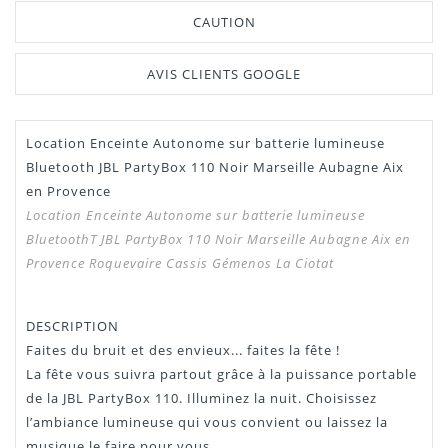
CAUTION
AVIS CLIENTS GOOGLE
Location
Enceinte Autonome sur batterie lumineuse
Manuel /
Télécharger Dans L'onglet
Bluetooth
JBL PartyBox 110 Noir
Marseille Aubagne Aix
Notice
"Téléchargement"
en Provence
Location
Enceinte Autonome sur batterie lumineuse
BluetoothT JBL PartyBox 110 Noir
Marseille Aubagne Aix en
Provence
Roquevaire Cassis Gémenos La Ciotat
DESCRIPTION
Faites du bruit et des envieux... faites la fête !
La fête vous suivra partout grâce à la puissance portable
de la JBL PartyBox 110. Illuminez la nuit. Choisissez
l’ambiance lumineuse qui vous convient ou laissez la
musique le faire pour vous.