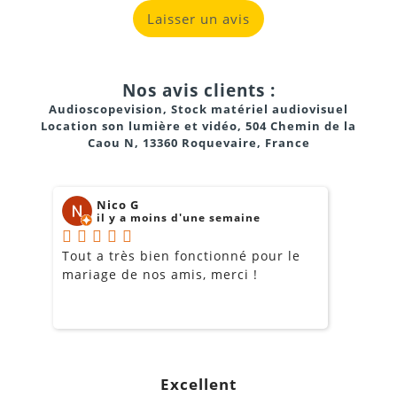
Laisser un avis
Bluetooth 5.1
: Pour une connexion sans fil stable
avec votre smartphone ou tablette.
Nos avis clients :
Port USB
Audioscopevision, Stock matériel audiovisuel
: Branchez une clé USB contenant vos fichiers
Location son lumière et vidéo, 504 Chemin de la
MP3, WMA ou WAV
.
Caou N, 13360 Roquevaire, France
Entrée Jack 3.5 mm
: Pour brancher n'importe quelle
source audio filaire.
Nico G
il y a moins d'une semaine
Tout a très bien fonctionné pour le
J
mariage de nos amis, merci !
m
m
o
Un
microphone
(idéal pour les discours ou le
s
karaoké).
c
g
Une
guitare
(pour l'utiliser comme ampli portable).
Excellent
a