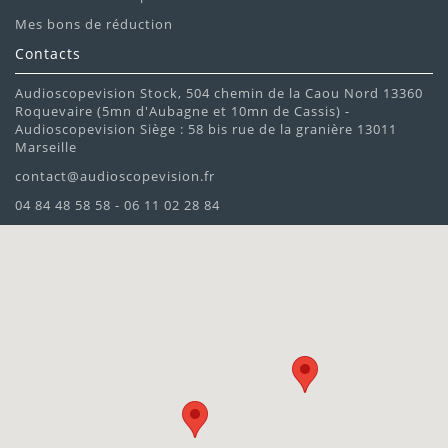
Mes bons de réduction
Contacts
Audioscopevision Stock, 504 chemin de la Caou Nord 13360
Roquevaire (5mn d'Aubagne et 10mn de Cassis) -
Audioscopevision Siège : 58 bis rue de la granière 13011
Marseille
contact@audioscopevision.fr
04 84 48 58 58 - 06 11 02 28 84