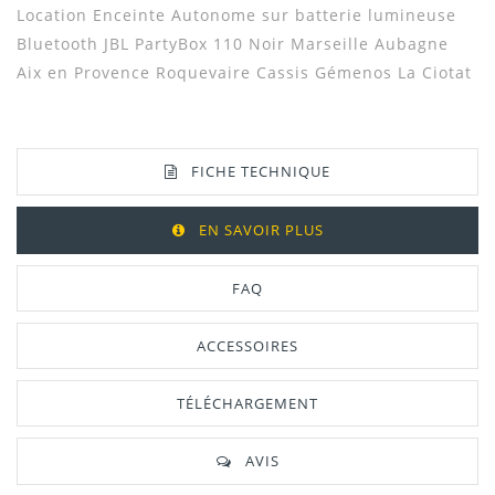
Location
Enceinte Autonome sur batterie lumineuse
Bluetooth
JBL PartyBox 110 Noir
Marseille Aubagne
Aix en Provence
Roquevaire Cassis Gémenos La Ciotat
FICHE TECHNIQUE
EN SAVOIR PLUS
FAQ
ACCESSOIRES
TÉLÉCHARGEMENT
AVIS