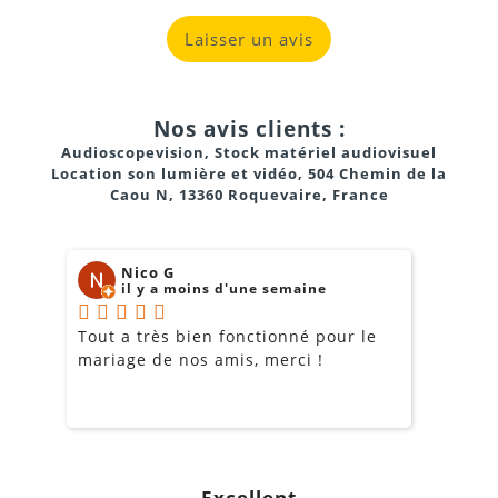
Laisser un avis
Nos avis clients :
Audioscopevision, Stock matériel audiovisuel
Location son lumière et vidéo, 504 Chemin de la
Caou N, 13360 Roquevaire, France
Nico G
il y a moins d'une semaine
Tout a très bien fonctionné pour le
J
mariage de nos amis, merci !
m
m
o
s
c
g
Excellent