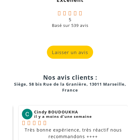
a
5
Basé sur
539
avis
Laisser un avis
Nos avis clients :
Siège, 58 bis Rue de la Granière, 13011 Marseille,
France
Cindy BOUDOUKHA
il y a moins d'une semaine
Très bonne expérience, très réactif nous
P
Je
recommandons ++++