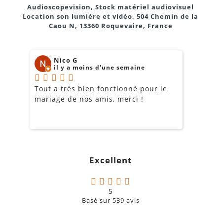
Multi View pour prévisualisation des sources et du
Audioscopevision, Stock matériel audiovisuel
programme.
Location son lumière et vidéo, 504 Chemin de la
Caou N, 13360 Roquevaire, France
Intégration audio via AES/EBU ou HDMI/SDI.
5. Peut-on contrôler le mélangeur à distance ?
Nico G
il y a moins d'une semaine
Tout a très bien fonctionné pour le
J
mariage de nos amis, merci !
m
m
o
6. Est-ce portable ?
s
c
g
Excellent
a
7. Est-ce adapté pour Internet et streaming ?
5
Basé sur
539
avis
8. Quels logiciels sont inclus ?