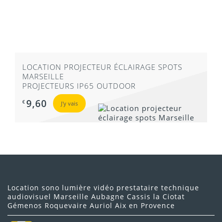
incrustations
LOCATION PROJECTEUR ÉCLAIRAGE SPOTS
MARSEILLE
PROJECTEURS IP65 OUTDOOR
9,60
€
J'y vais
Location sono lumière vidéo prestataire technique
audiovisuel Marseille Aubagne Cassis la Ciotat
Gémenos Roquevaire Auriol Aix en Provence