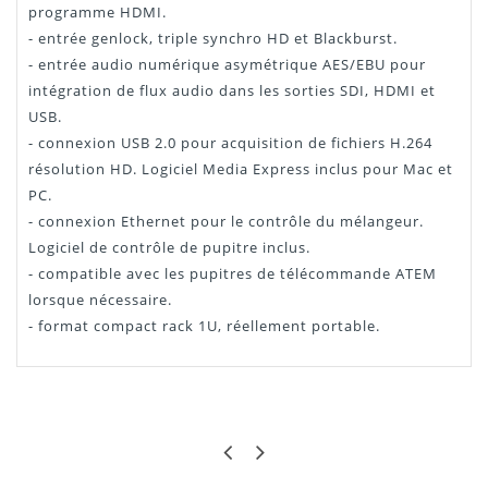
programme HDMI.
- entrée genlock, triple synchro HD et Blackburst.
- entrée audio numérique asymétrique AES/EBU pour
intégration de flux audio dans les sorties SDI, HDMI et
USB.
- connexion USB 2.0 pour acquisition de fichiers H.264
résolution HD. Logiciel Media Express inclus pour Mac et
PC.
- connexion Ethernet pour le contrôle du mélangeur.
Logiciel de contrôle de pupitre inclus.
- compatible avec les pupitres de télécommande ATEM
lorsque nécessaire.
- format compact rack 1U, réellement portable.
Atem télévision studio
MATHIAS
GÉNIAL
Téléchargement
Excellent pour une diffusion en multicam, logiciel assez