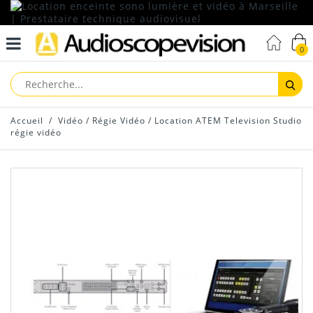
0
Reche
Accueil
/
Vidéo
/
Régie Vidéo
/
Location ATEM Television Studio
régie vidéo