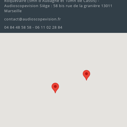
Roquevaire (5mn d'Aubagne et 10mn de Cassis) -
Audioscopevision Siège : 58 bis rue de la granière 13011
Marseille
contact@audioscopevision.fr
04 84 48 58 58 - 06 11 02 28 84