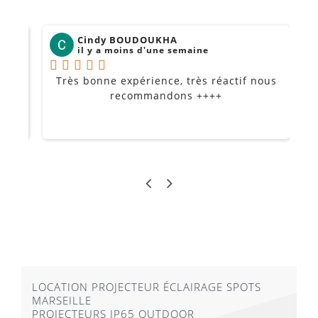
Cindy BOUDOUKHA
il y a moins d'une semaine
Très bonne expérience, très réactif nous
P
Je
recommandons ++++
LOCATION PROJECTEUR ÉCLAIRAGE SPOTS
MARSEILLE
PROJECTEURS IP65 OUTDOOR