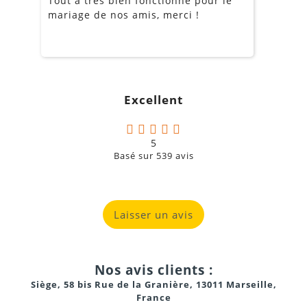
Tout a très bien fonctionné pour le
J
mariage de nos amis, merci !
m
m
o
s
c
g
Excellent
a
5
Basé sur
539
avis
Laisser un avis
Nos avis clients :
Siège, 58 bis Rue de la Granière, 13011 Marseille,
France