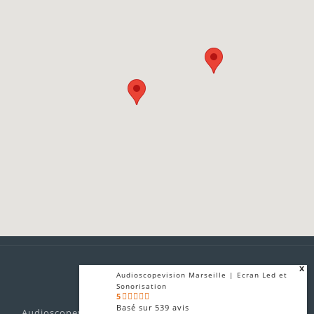
x
Audioscopevision Marseille | Ecran Led et
Sonorisation
5
Basé sur
539
avis
Audioscopevision prestataire technique audiovisuel son