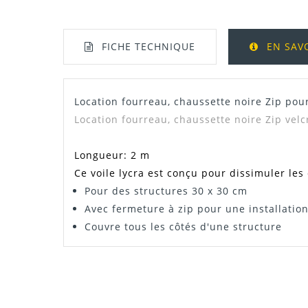
FICHE TECHNIQUE
EN SAV
Location fourreau, chaussette
noire Zip pou
Dispo
Location
fourreau, chaussette noire Zip vel
Longueur: 2 m
Ce voile lycra est conçu pour dissimuler le
Pour des structures 30 x 30 cm
Avec fermeture à zip pour une installation 
Couvre tous les côtés d'une structure
ROMAIN
GÉNIAL