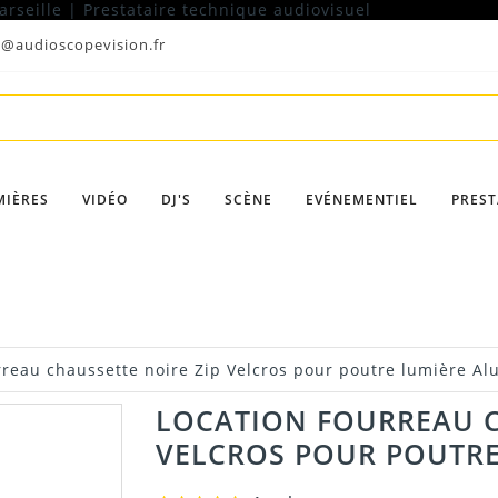
t@audioscopevision.fr
MIÈRES
VIDÉO
DJ'S
SCÈNE
EVÉNEMENTIEL
PREST
rreau chaussette noire Zip Velcros pour poutre lumière Al
LOCATION FOURREAU C
VELCROS POUR POUTRE