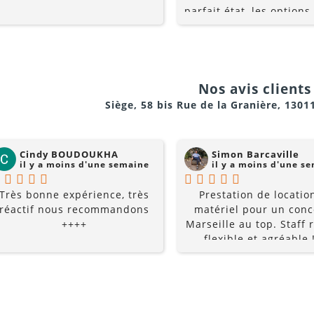
parfait état, les options
multiples, et les prix so
raisonnables. Rajoutez 
conseils du pro , le serv
la gentillesse... pourquo
chercher ailleurs? Je
Nos avis clients 
recommande fortement !
Siège, 58 bis Rue de la Granière, 1301
Cindy BOUDOUKHA
Simon Barcaville
il y a moins d'une semaine
il y a moins d'une s
Très bonne expérience, très
Prestation de locatio
réactif nous recommandons
matériel pour un conc
++++
Marseille au top. Staff r
flexible et agréable !
recommande à 10