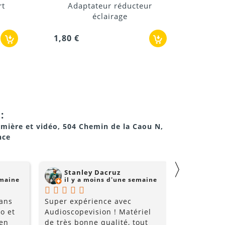
 réducteur
Plaque de montage pour
rage
enceinte
1,80 €
:
umière et vidéo, 504 Chemin de la Caou N,
nce
〉
Stanley Dacruz
nadji 
emaine
il y a moins d'une semaine
il y a
 ans
Super expérience avec
Super comm
o et
Audioscopevision ! Matériel
de qualité 
 en
de très bonne qualité, tout