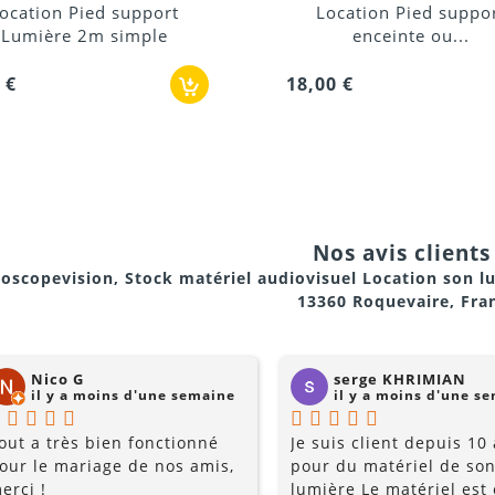
Location Pied support
Adaptateur
enceinte ou...
éclai
18,00 €
1,80 €
Nos avis clients 
oscopevision, Stock matériel audiovisuel Location son l
13360 Roquevaire, Fra
Nico G
serge KHRIMIAN
il y a moins d'une semaine
il y a moins d'une s
out a très bien fonctionné
Je suis client depuis 10
our le mariage de nos amis,
pour du matériel de son
erci !
lumière Le matériel est