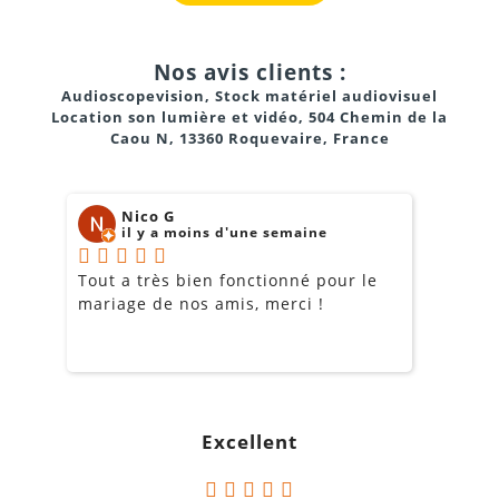
Nos avis clients :
Audioscopevision, Stock matériel audiovisuel
Location son lumière et vidéo, 504 Chemin de la
Caou N, 13360 Roquevaire, France
Nico G
il y a moins d'une semaine
Tout a très bien fonctionné pour le
J
mariage de nos amis, merci !
m
m
o
s
c
g
Excellent
a