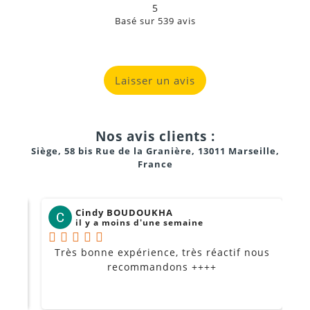
5
Basé sur
539
avis
Laisser un avis
Nos avis clients :
Siège, 58 bis Rue de la Granière, 13011 Marseille,
France
Cindy BOUDOUKHA
il y a moins d'une semaine
Très bonne expérience, très réactif nous
P
Je
recommandons ++++