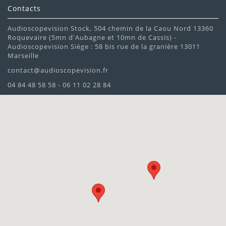
Contacts
Audioscopevision Stock, 504 chemin de la Caou Nord 13360
Roquevaire (5mn d'Aubagne et 10mn de Cassis) -
Audioscopevision Siège : 58 bis rue de la granière 13011
Marseille
contact@audioscopevision.fr
04 84 48 58 58 - 06 11 02 28 84