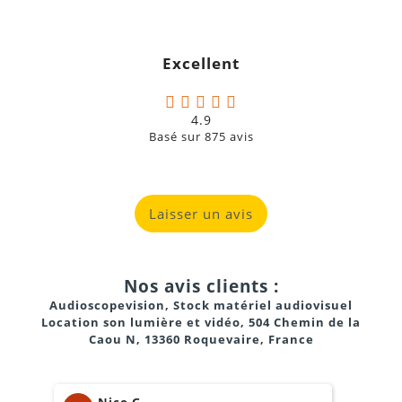
Excellent
4.9
résolution SVGA (800
Basé sur
875
avis
x 600 pixels)
technologie DLP (Digital Light
Processing)
Laisser un avis
Nos avis clients :
Audioscopevision, Stock matériel audiovisuel
VGA
Location son lumière et vidéo, 504 Chemin de la
Caou N, 13360 Roquevaire, France
Composite
YUV
Ces ports permettent de brancher facilement un
Nico G