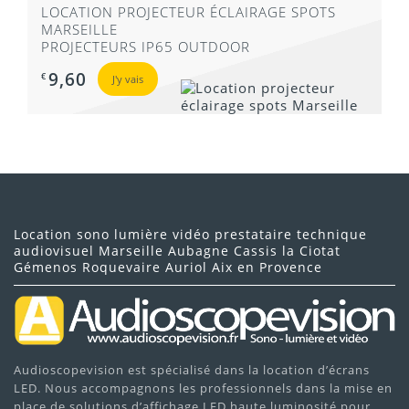
LOCATION PROJECTEUR ÉCLAIRAGE SPOTS
MARSEILLE
Projections de films en plein air
PROJECTEURS IP65 OUTDOOR
Présentations scolaires et universitaires
9,60
€
J'y vais
Expositions et salons
Événements sportifs
Location sono lumière vidéo prestataire technique
audiovisuel Marseille Aubagne Cassis la Ciotat
Lampe Osram 180 W
, durée de vie approximative
6000
Gémenos Roquevaire Auriol Aix en Provence
heures
Niveau sonore
: 26 dB (mode éco) / 32 dB (mode
normal)
Audioscopevision est spécialisé dans la location d’écrans
LED. Nous accompagnons les professionnels dans la mise en
place de solutions d’affichage LED haute luminosité pour