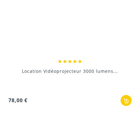
LUMINEUX
Pour 2500 lumens c'est pas mal, nous avons également
loué le viewsonic à 3000 lumens qui est plus complet en
connectique et bien plus lumineux
14/01/2017
ACER X110 2500 lumens
Donnez votre avis !
Location Vidéoprojecteur 3000 lumens...
2500 lumens
78,00 €