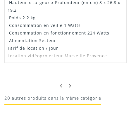
Hauteur x Largeur x Profondeur (en cm) 8 x 26,8 x
19,2
Poids 2.2 kg
Consommation en veille 1 Watts
Consommation en fonctionnement 224 Watts
Alimentation Secteur
Tarif de location / Jour
Location vidéoprojecteur Marseille Provence
Notice ACER X110
THOMAS
BIEN
Manuel ACER X110
Manque juste une entrée hdmi
Téléchargement
20 autres produits dans la même catégorie
location de vidéoprojecteur à Cassis
14/04/2025
REGIS