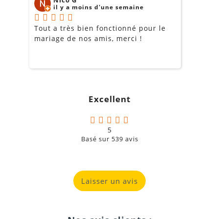
il y a moins d'une semaine
ordinateur portable, un lecteur DVD ou d’autres
appareils compatibles.
Tout a très bien fonctionné pour le
J
mariage de nos amis, merci !
m
m
o
s
projection avant, arrière
c
et au plafond
zoom manuel
correction
g
verticale jusqu’à 40°
Excellent
a
5
Basé sur
539
avis
Laisser un avis