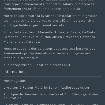
tous types d’événements : concerts, salons, conférences,
événements sportifs et installations en plein air.
devis gratuit et personnalisé
Notre équipe assure la livraison, l’installation et la gestion
technique complète de vos écrans LED afin de garantir un
affichage fiable et performant sur site.
Zone d’intervention : Marseille, Aubagne, Cassis, La Ciotat,
Gémenos, Roquevaire, Auriol, Aix-en-Provence, Gardanne,
Marignane et Vitrolles.
Nous proposons des solutions adaptées aux besoins des
événements professionnels avec un accompagnement
technique sur mesure.
Audioscopevision – location d’écrans LED.
Informations
Nos magasins
Livraison & Retour Matériel Sono | Audioscopevision
Politique de données personnelles et Conditions générales
de location
Paiement Sécurisé | Audioscopevision | Tel : 06 11 022 884