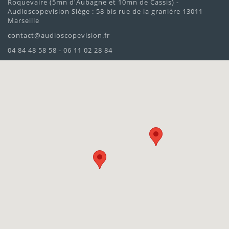
Roquevaire (5mn d'Aubagne et 10mn de Cassis) -
Audioscopevision Siège : 58 bis rue de la granière 13011
Marseille
contact@audioscopevision.fr
04 84 48 58 58 - 06 11 02 28 84