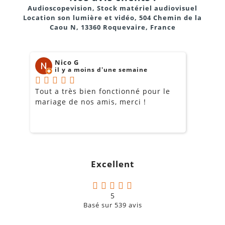
Audioscopevision, Stock matériel audiovisuel
Location son lumière et vidéo, 504 Chemin de la
Caou N, 13360 Roquevaire, France
Nico G
il y a moins d'une semaine
Tout a très bien fonctionné pour le
J
mariage de nos amis, merci !
m
m
o
s
c
g
Excellent
a
5
Basé sur
539
avis