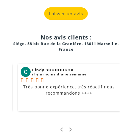
Laisser un avis
Nos avis clients :
Siège, 58 bis Rue de la Granière, 13011 Marseille,
France
Cindy BOUDOUKHA
il y a moins d'une semaine
Très bonne expérience, très réactif nous
P
Je
recommandons ++++