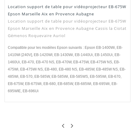
Location support de table pour vidéoprojecteur EB-675W
Manuel /
Télécharger Dans L'onglet
Epson Marseille Aix en Provence Aubagne
Notice
"Téléchargement"
Location support de table pour vidéoprojecteur EB-675W
Epson Marseille Aix en Provence Aubagne Cassis la Ciotat
Gémenos Roquevaire Auriol
Compatible pour les modèles Epson suivants : Epson EB-1400Wi, EB-
1410Wi [240V], EB-1420WI, EB-1430Wi, EB-1440Ui, EB-1450Ui, EB-
1460Ui, EB-470, EB-470 NS, EB-470W, EB-475W, EB-475W NS, EB-
475Wi, EB-475Wi NS, EB-480, EB-480 NS, EB-485W, EB-485W NS, EB-
485Wi, EB-570, EB-585W, EB-585Wi, EB-585WS, EB-595Wi, EB-670,
EB-675W, EB-675Wi, EB-680, EB-685W, EB-685Wi, EB-695Wi, EB-
695WIE, EB-696Ui
FRED
EXCELLENT OUTIL
Support très pratique pour projeter sur une table