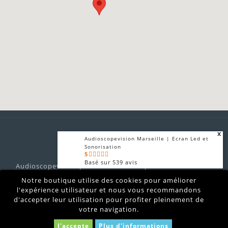
x
Audioscopevision Marseille | Ecran Led et
Sonorisation
5
Basé sur
539
avis
Audioscopevision prestataire technique audiovisuel son
x
lumières vidéo location matériel sono vidéo lumière
Notre boutique utilise des cookies pour améliorer
Audioscopevision | Sonorisation et
Marseille
Ecran LED
l'expérience utilisateur et nous vous recommandons
4.9
d'accepter leur utilisation pour profiter pleinement de
Basé sur
874
avis
votre navigation.
J'accepte
Plus d'informations