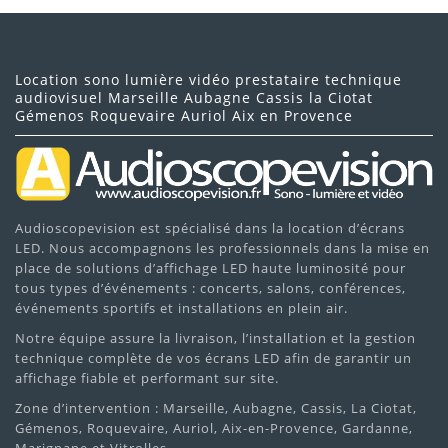
installer
13. Pour quels types d’événements le projet est-il
Location sono lumière vidéo prestataire technique
adapté ?
audiovisuel Marseille Aubagne Cassis la Ciotat
Gémenos Roquevaire Auriol Aix en Provence
Réunions et conférences professionnelles
Présentations scolaires ou universitaires
Soirées privées et projections vidéo
Audioscopevision est spécialisé dans la location d’écrans
Événements nécessitant un projecteur portable et
LED. Nous accompagnons les professionnels dans la mise en
puissant
place de solutions d’affichage LED haute luminosité pour
tous types d’événements : concerts, salons, conférences,
14. Pourquoi louer ce vidéoprojecteur chez
événements sportifs et installations en plein air.
Audioscopevision ?
Notre équipe assure la livraison, l’installation et la gestion
technique complète de vos écrans LED afin de garantir un
Matériel professionnel et entretenu
affichage fiable et performant sur site.
Installation, livraison et support technique disponibles
Zone d’intervention : Marseille, Aubagne, Cassis, La Ciotat,
Gémenos, Roquevaire, Auriol, Aix-en-Provence, Gardanne,
Solutions flexibles adaptées à la durée de votre