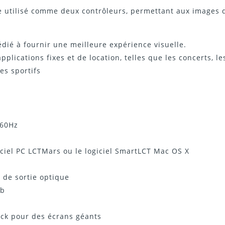
e utilisé comme deux contrôleurs, permettant aux images d
édié à fournir une meilleure expérience visuelle.
applications fixes et de location, telles que les concerts, l
es sportifs
@60Hz
giciel PC LCTMars ou le logiciel SmartLCT Mac OS X
s de sortie optique
eb
ock pour des écrans géants