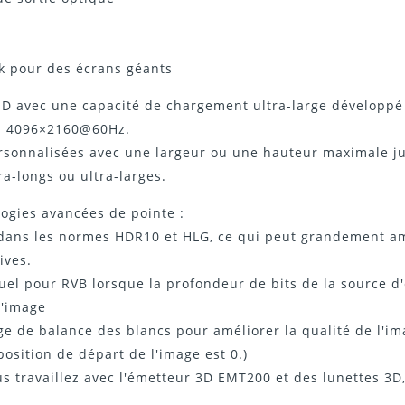
k pour des écrans géants
ED avec une capacité de chargement ultra-large développé
'à 4096×2160@60Hz.
personnalisées avec une largeur ou une hauteur maximale j
ra-longs ou ultra-larges.
gies avancées de pointe :
s dans les normes HDR10 et HLG, ce qui peut grandement amé
ives.
el pour RVB lorsque la profondeur de bits de la source d'e
l'image
ge de balance des blancs pour améliorer la qualité de l'im
position de départ de l'image est 0.)
s travaillez avec l'émetteur 3D EMT200 et des lunettes 3D,