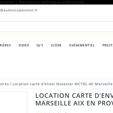
t@audioscopevision.fr
MIÈRES
VIDÉO
DJ'S
SCÈNE
EVÉNEMENTIEL
PREST
oires
/
Location carte d'envoi Novastar MCTRL 4K Marseill
LOCATION CARTE D'EN
MARSEILLE AIX EN PR