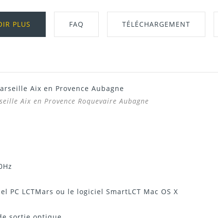
OIR PLUS
FAQ
TÉLÉCHARGEMENT
arseille Aix en Provence Aubagne
Télécharger Dans L'onglet "Téléchargeme
seille Aix en Provence Roquevaire Aubagne
60Hz
ciel PC LCTMars ou le logiciel SmartLCT Mac OS X
 de sortie optique