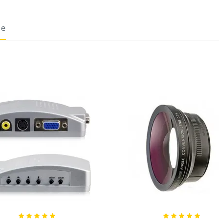
Téléchargement
ie
28/11/2022
4K n
Donnez votre avis !
lions de pixels
ixels
de largeur (idéal pour les écrans panoramiques de s
es 8, 10 et 12 bits pour une colorimétrie ultra-précise.