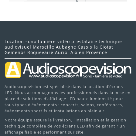
Format
: Boîtier rack 19 pouces 2U (montage facile en
régie).
Poids
: 6,22 kg.
Location sono lumière vidéo prestataire technique
audiovisuel Marseille Aubagne Cassis la Ciotat
Alimentation
: 100-240V avec connecteur C14
Gémenos Roquevaire Auriol Aix en Provence
verrouillable (sécurité anti-déconnexion).
Audioscopevision est spécialisé dans la location d’écrans
Roquevaire
LED. Nous accompagnons les professionnels dans la mise en
place de solutions d’affichage LED haute luminosité pour
tous types d’événements : concerts, salons, conférences,
événements sportifs et installations en plein air.
Notre équipe assure la livraison, l’installation et la gestion
technique complète de vos écrans LED afin de garantir un
affichage fiable et performant sur site.