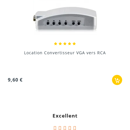
4K × 2K @ 60Hz
Location Convertisseur VGA vers RCA
9,60 €
3 couches indépendantes
1 couche principale (Main Layer) en 4K.
Excellent
2 couches d'incrustation (PIP 1 et PIP 2) en 2K. Cela
vous permet de créer des compositions visuelles