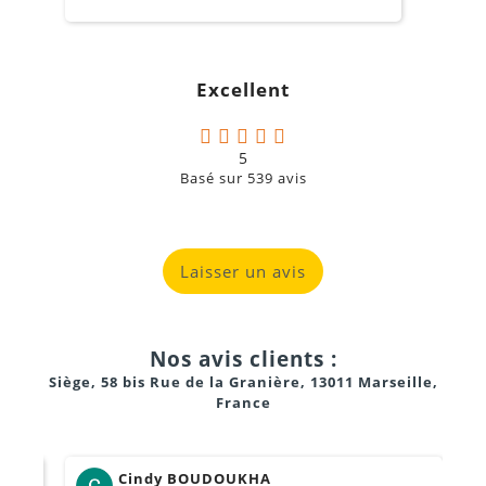
o
s
c
g
Excellent
a
5
Basé sur
539
avis
Pixel à pixel
(affichage natif).
Plein écran
(étirement automatique).
Laisser un avis
Mise à l'échelle personnalisée
: Pour adapter
parfaitement votre contenu à la forme réelle de votre
mur LED.
Nos avis clients :
Siège, 58 bis Rue de la Granière, 13011 Marseille,
France
Cindy BOUDOUKHA