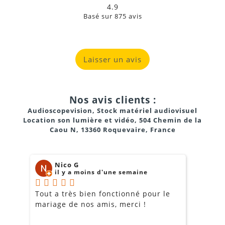
4.9
riches, comme afficher une vidéo de fond avec deux
Basé sur
875
avis
fenêtres de retour caméra ou de présentation
PowerPoint en superposition.
Laisser un avis
Nos avis clients :
Audioscopevision, Stock matériel audiovisuel
Location son lumière et vidéo, 504 Chemin de la
Entrées
: 1x HDMI 2.0, 4x SL-DVI (pour faire de la
Caou N, 13360 Roquevaire, France
mosaïque d'image) et 2x 3G-SDI.
Sorties
:
16 ports Ethernet
pour alimenter
Nico G
directement vos dalles LED (capacité de charge totale
il y a moins d'une semaine
de 10,4M px).
Tout a très bien fonctionné pour le
J
Mosaïque DVI
: Vous pouvez combiner jusqu'à 4
mariage de nos amis, merci !
m
entrées DVI pour former une source d'entrée unique et
m
géante.