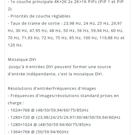
- 1x couche principale 4K×2K 2x 2K×1K PIPs (PIP 1 et PIP
2)
- Priorités de couche réglables
- Taux de trame de sortie : 23,98 Hz, 24 Hz, 25 Hz, 29,97
Hz, 30 Hz, 47,95 Hz, 48 Hz, 50 Hz, 56 Hz, 59,94 Hz, 60 Hz,
70 Hz, 71,93 Hz, 72 Hz, 75 Hz, 85 Hz, 100 Hz, 119,88 Hz et
120 Hz.
Mosaïque DVI
-Jusqu'à 4 entrées DVI peuvent former une source
d'entrée indépendante, c'est la mosaïque DVI.
Résolutions d'entrée/Fréquences d'images
- Fréquences d'images/résolutions standard prises en
charge :
- 1024×768 @ (48/50/59,94/60/75/85)Hz
- 1280×720 @ (23,98/24/25/29,97/30/48/50/59,94/60)Hz
- 1280×1024 @ (48/50/59.94/60/75/85)Hz
- 1364×768 @ (50/59.94/60)Hz