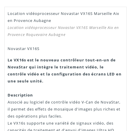
Location vidéoprocesseur Novastar VX16S Marseille Aix
Manuel /
Télécharger Dans L'onglet
en Provence Aubagne
Notice
"Téléchargement"
Location vidéoprocesseur Novastar VX16S Marseille Aix en
Provence Roquevaire Aubagne
Novastar VX16S
Le VX16s est le nouveau contrôleur tout-en-un de
NovaStar qui intègre le traitement vidéo, le
contrôle vidéo et la configuration des écrans LED en
une seule unité.
Description
Associé au logiciel de contrôle vidéo V-Can de NovaStar,
il permet des effets de mosaïque d'images plus riches et
des opérations plus faciles.
Le VX16s supporte une variété de signaux vidéo, des
capacités de traitement et d'envoi d'images Ultra HD