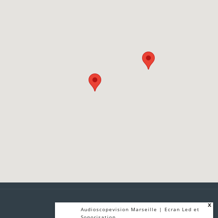
x
Audioscopevision Marseille | Ecran Led et
Sonorisation