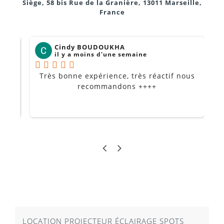
Siège, 58 bis Rue de la Granière, 13011 Marseille,
France
Cindy BOUDOUKHA
il y a moins d'une semaine
Très bonne expérience, très réactif nous
P
Je
recommandons ++++
LOCATION PROJECTEUR ÉCLAIRAGE SPOTS