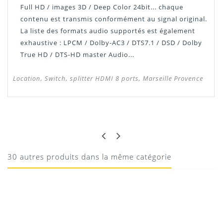
Full HD / images 3D / Deep Color 24bit... chaque
contenu est transmis conformément au signal original.
La liste des formats audio supportés est également
exhaustive : LPCM / Dolby-AC3 / DTS7.1 / DSD / Dolby
True HD / DTS-HD master Audio...
Location, Switch, splitter HDMI 8 ports, Marseille Provence
CHRISTOPHE
PARFAIT
Parfait
30 autres produits dans la même catégorie
10/08/2020
Donnez votre avis !