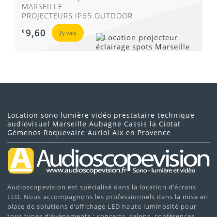
MARSEILLE
PROJECTEURS IP65 OUTDOOR
9,60
€
J'y vais
Location sono lumière vidéo prestataire technique
audiovisuel Marseille Aubagne Cassis la Ciotat
Gémenos Roquevaire Auriol Aix en Provence
Audioscopevision est spécialisé dans la location d’écrans
LED. Nous accompagnons les professionnels dans la mise en
place de solutions d’affichage LED haute luminosité pour
tous types d’événements : concerts, salons, conférences,