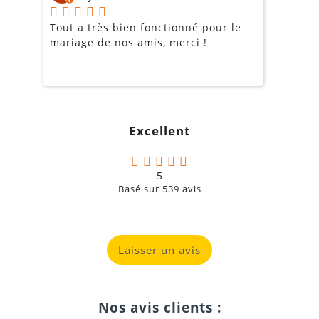
Tout a très bien fonctionné pour le
J
mariage de nos amis, merci !
m
m
o
s
c
g
Excellent
a
5
Basé sur
539
avis
Laisser un avis
Nos avis clients :