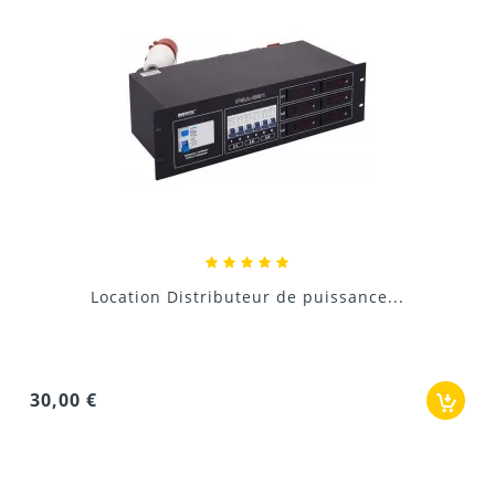
Rall
ocation Distributeur de puissance...
0,96 €