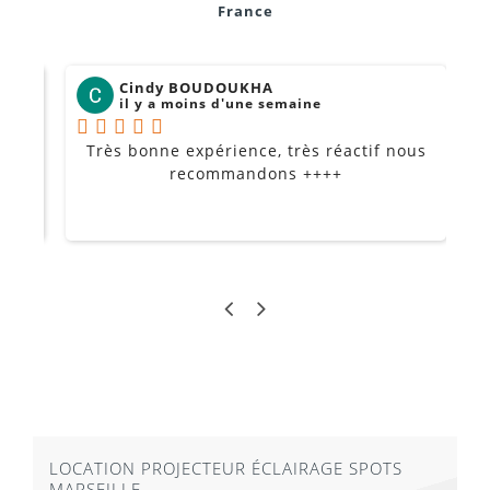
France
Cindy BOUDOUKHA
il y a moins d'une semaine
Très bonne expérience, très réactif nous
P
Je
recommandons ++++
LOCATION PROJECTEUR ÉCLAIRAGE SPOTS
MARSEILLE