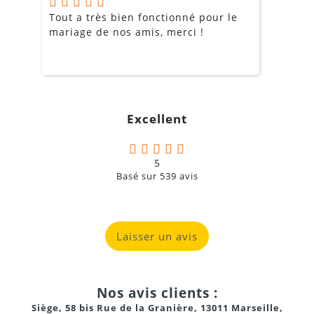
Tout a très bien fonctionné pour le
J
mariage de nos amis, merci !
m
m
o
s
c
g
Excellent
a
5
Basé sur
539
avis
Laisser un avis
Nos avis clients :
Siège, 58 bis Rue de la Granière, 13011 Marseille,