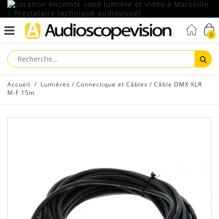
0
Reche
Accueil
/
Lumières
/
Connectique et Câbles
/
Câble DMX XLR
M-F 15m