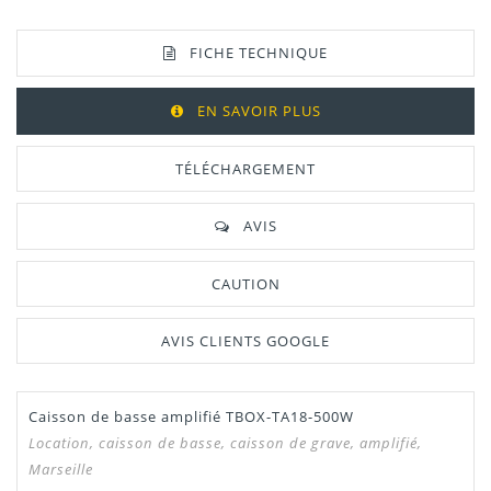
FICHE TECHNIQUE
EN SAVOIR PLUS
TÉLÉCHARGEMENT
AVIS
CAUTION
AVIS CLIENTS GOOGLE
Caisson de basse amplifié TBOX-TA18-500W
Entrée Ligne
2
Location, caisson de basse, caisson de grave, amplifié,
XLR
Marseille
Sortie Ligne
2