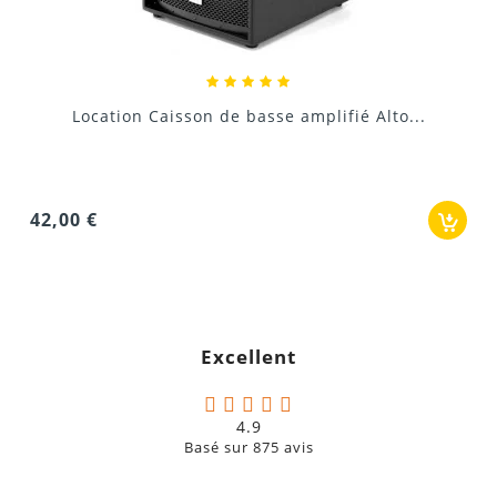
Donnez votre avis !
Location Enceinte sono Active amplifiée..
..
45,00 €
Excellent
4.9
Basé sur
875
avis