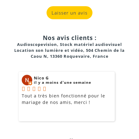
Laisser un avis
Nos avis clients :
Audioscopevision, Stock matériel audiovisuel
Location son lumière et vidéo, 504 Chemin de la
Caou N, 13360 Roquevaire, France
Nico G
il y a moins d'une semaine
Tout a très bien fonctionné pour le
J
mariage de nos amis, merci !
m
m
o
s
c
g