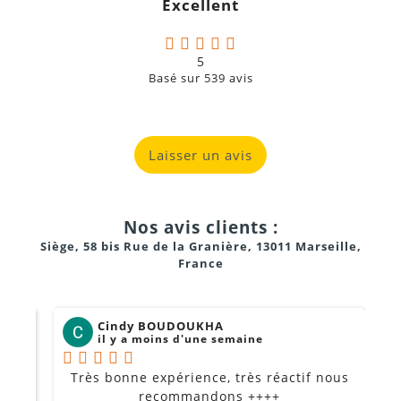
Excellent
a
5
Basé sur
539
avis
Laisser un avis
Nos avis clients :
Siège, 58 bis Rue de la Granière, 13011 Marseille,
France
Cindy BOUDOUKHA
il y a moins d'une semaine
Très bonne expérience, très réactif nous
P
Je
recommandons ++++