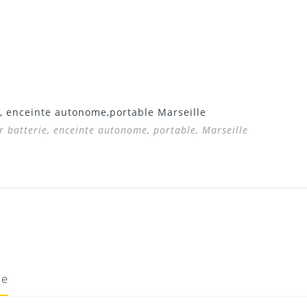
e, enceinte autonome,portable Marseille
 batterie, enceinte autonome, portable, Marseille
CLARA
BON SYSTEME
 Merci pour votre
Enceinte sur batterie avec 
ie
service super merci !
11/05/2015