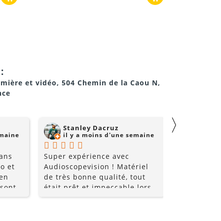
:
umière et vidéo, 504 Chemin de la Caou N,
nce
〉
Stanley Dacruz
nadji 
emaine
il y a moins d'une semaine
il y a
 ans
Super expérience avec
Super comm
o et
Audioscopevision ! Matériel
de qualité 
 en
de très bonne qualité, tout
 sont
était prêt et impeccable lors
nt très
de la récupération. Équipe
les
accueillante, disponible et
ice et
surtout très professionnelle.