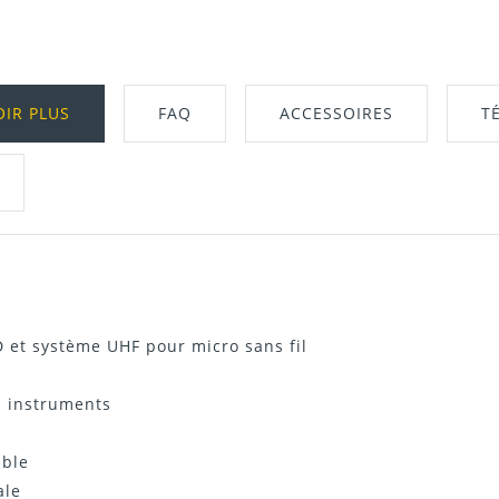
OIR PLUS
FAQ
ACCESSOIRES
T
Télécharger Dans L'onglet "Téléchargeme
D et système UHF pour micro sans fil
u instruments
able
ale