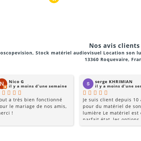
d, chariot amovible pour transport facile
Nos avis clients 
oscopevision, Stock matériel audiovisuel Location son l
13360 Roquevaire, Fra
Nico G
serge KHRIMIAN
il y a moins d'une semaine
il y a moins d'une s
out a très bien fonctionné
Je suis client depuis 10
our le mariage de nos amis,
pour du matériel de son
erci !
lumière Le matériel est
parfait état, les options
multiples, et les prix so
raisonnables. Rajoutez 
conseils du pro , le serv