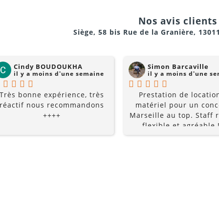
 sans fil jusqu’à 6h
la gentillesse... pourquo
chercher ailleurs? Je
Nos avis clients 
cassette, micro sans fil et entrées pour instruments
recommande fortement !
Siège, 58 bis Rue de la Granière, 1301
chariot amovible
Cindy BOUDOUKHA
Simon Barcaville
ce, Aubagne, Cassis, La Ciotat, Roquevaire, Gémenos, Auriol
il y a moins d'une semaine
il y a moins d'une s
Très bonne expérience, très
Prestation de locatio
réactif nous recommandons
matériel pour un conc
++++
Marseille au top. Staff r
e sur secteur
flexible et agréable !
recommande à 10
, micro, instrument)
ur une diffusion optimale
hariot amovible