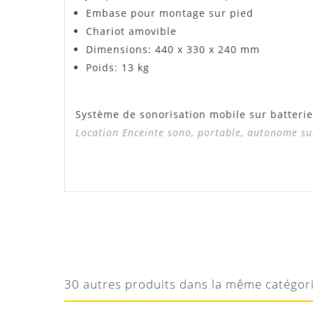
Embase pour montage sur pied
Chariot amovible
Dimensions: 440 x 330 x 240 mm
Poids: 13 kg
Système de sonorisation mobile sur batteri
Location Enceinte sono, portable, autonome sur
Notice MBA75W
HERVÉ
PARFAIT
Manuel MBA75W
Super autonomie, utilise pendant 5h nickel!
30 autres produits dans la même catégor
gentillesse
Téléchargement