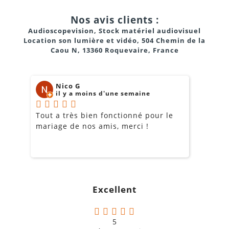
Nos avis clients :
Audioscopevision, Stock matériel audiovisuel
Location son lumière et vidéo, 504 Chemin de la
Caou N, 13360 Roquevaire, France
Nico G
il y a moins d'une semaine
Tout a très bien fonctionné pour le
J
mariage de nos amis, merci !
m
m
o
s
c
g
Excellent
a
5