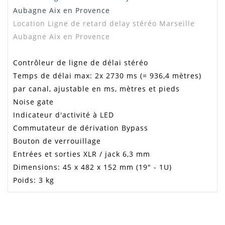
Manuel /
Télécharger Dans L'onglet
Notice
"Téléchargement"
Aubagne Aix en Provence
Location
Ligne de retard delay stéréo Marseille
Aubagne Aix en Provence
Contrôleur de ligne de délai stéréo
Temps de délai max: 2x 2730 ms (= 936,4 mètres)
par canal, ajustable en ms, mètres et pieds
Noise gate
Indicateur d'activité à LED
Commutateur de dérivation Bypass
Bouton de verrouillage
Entrées et sorties XLR / jack 6,3 mm
Dimensions: 45 x 482 x 152 mm (19" - 1U)
Poids: 3 kg
Manuel DL2/918
JEAN PIERRE
A RECOMMANDER SANS HÉSITER !