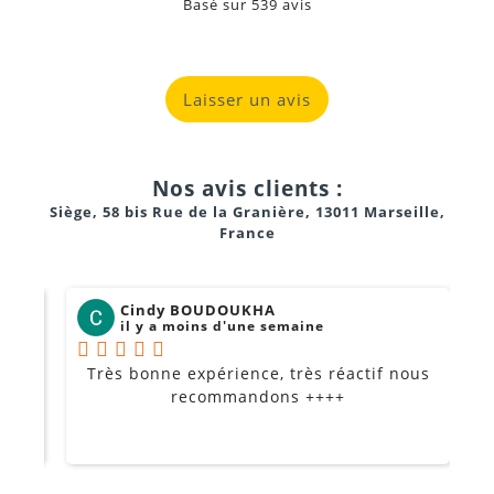
Basé sur
539
avis
Laisser un avis
Nos avis clients :
Siège, 58 bis Rue de la Granière, 13011 Marseille,
France
Cindy BOUDOUKHA
il y a moins d'une semaine
Très bonne expérience, très réactif nous
P
Je
recommandons ++++