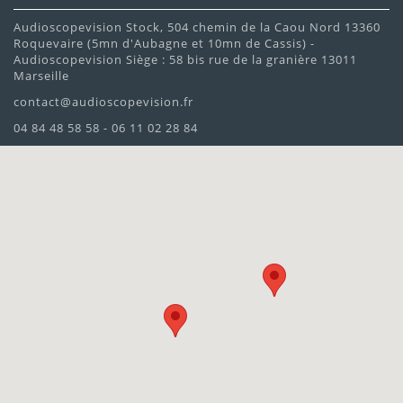
Audioscopevision Stock, 504 chemin de la Caou Nord 13360
Roquevaire (5mn d'Aubagne et 10mn de Cassis) -
Audioscopevision Siège : 58 bis rue de la granière 13011
Marseille
contact@audioscopevision.fr
04 84 48 58 58 - 06 11 02 28 84