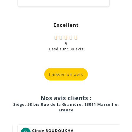
o
s
c
g
Excellent
a
5
Basé sur
539
avis
Laisser un avis
Nos avis clients :
Siège, 58 bis Rue de la Granière, 13011 Marseille,
France
Cindy BOUDOUKHA