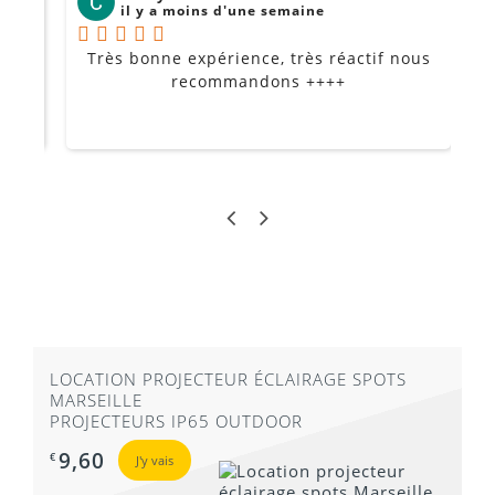
il y a moins d'une semaine
Très bonne expérience, très réactif nous
P
Je
recommandons ++++
LOCATION PROJECTEUR ÉCLAIRAGE SPOTS
MARSEILLE
PROJECTEURS IP65 OUTDOOR
9,60
€
J'y vais