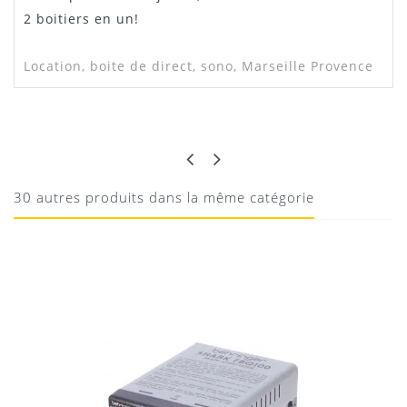
2 boitiers en un!
Location, boite de direct, sono, Marseille Provence
Samson S-direct plus
JULIEN
BONNE RESTITUTION
Téléchargement
Fonctionne bien
30 autres produits dans la même catégorie
19/05/2020
Donnez votre avis !