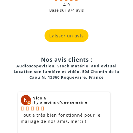
4.9
Basé sur
874
avis
Laisser un avis
Nos avis clients :
Audioscopevision, Stock matériel audiovisuel
Location son lumière et vidéo, 504 Chemin de la
Caou N, 13360 Roquevaire, France
Nico G
il y a moins d'une semaine
Tout a très bien fonctionné pour le
J
mariage de nos amis, merci !
m
m