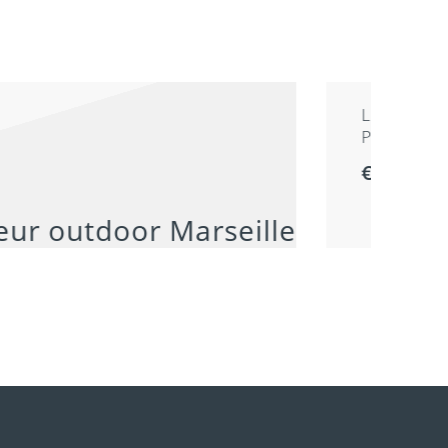
LO
PR
€