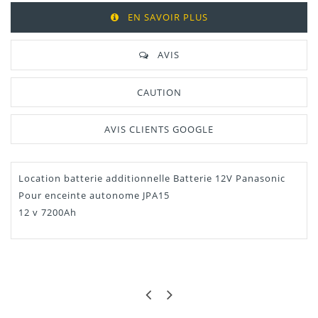
EN SAVOIR PLUS
AVIS
CAUTION
AVIS CLIENTS GOOGLE
Location batterie additionnelle Batterie 12V Panasonic
Pour enceinte autonome JPA15
12 v 7200Ah
GÉRALD
INDISPENSABLE
Batterie additionnelle pour une enceinte autonome bien