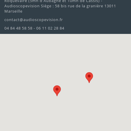
Roquevaire (5mn d'Aubagne et 10mn de Cassis) -
Audioscopevision Siège : 58 bis rue de la granière 13011
Marseille
contact@audioscopevision.fr
04 84 48 58 58 - 06 11 02 28 84