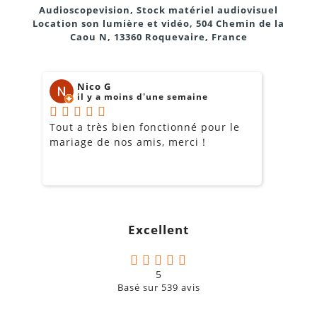
Audioscopevision, Stock matériel audiovisuel
Location son lumière et vidéo, 504 Chemin de la
Caou N, 13360 Roquevaire, France
Nico G
il y a moins d'une semaine
Tout a très bien fonctionné pour le
J
mariage de nos amis, merci !
m
m
o
s
c
g
Excellent
a
5
Basé sur
539
avis