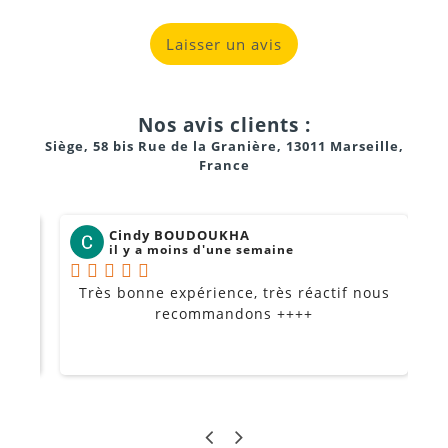
Laisser un avis
Nos avis clients :
Siège, 58 bis Rue de la Granière, 13011 Marseille,
France
Cindy BOUDOUKHA
il y a moins d'une semaine
Très bonne expérience, très réactif nous
P
Je
recommandons ++++