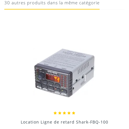
30 autres produits dans la même catégorie
utile
11/10/2020
Donnez votre avis !
Locatio
ation Ligne de retard Shark-FBQ-100
42,00 €