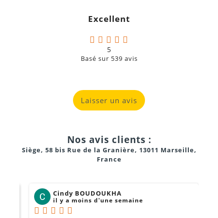
g
Excellent
a
5
Basé sur
539
avis
Laisser un avis
Nos avis clients :
Siège, 58 bis Rue de la Granière, 13011 Marseille,
France
Cindy BOUDOUKHA
il y a moins d'une semaine