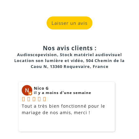
Laisser un avis
Nos avis clients :
Audioscopevision, Stock matériel audiovisuel
Location son lumière et vidéo, 504 Chemin de la
Caou N, 13360 Roquevaire, France
Nico G
il y a moins d'une semaine
Tout a très bien fonctionné pour le
J
mariage de nos amis, merci !
m
m
o
s
c