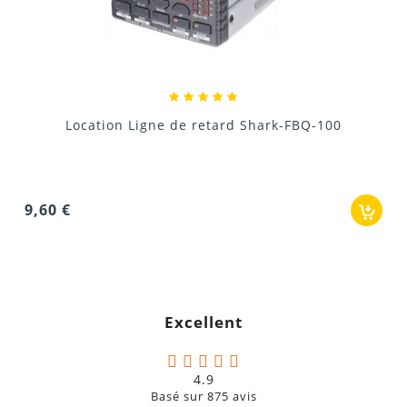
Location Pré-ampli casque 8 canaux HA8000
0
42,00 €
Excellent
4.9
Basé sur
875
avis