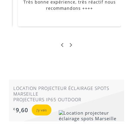
Très bonne expérience, très réactif nous
P
Je
recommandons ++++
LOCATION PROJECTEUR ÉCLAIRAGE SPOTS
MARSEILLE
PROJECTEURS IP65 OUTDOOR
9,60
€
J'y vais