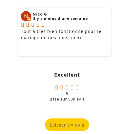
Nico G
il y a moins d'une semaine
Tout a très bien fonctionné pour le
J
mariage de nos amis, merci !
m
m
o
s
c
g
Excellent
a
5
Basé sur
539
avis
Laisser un avis